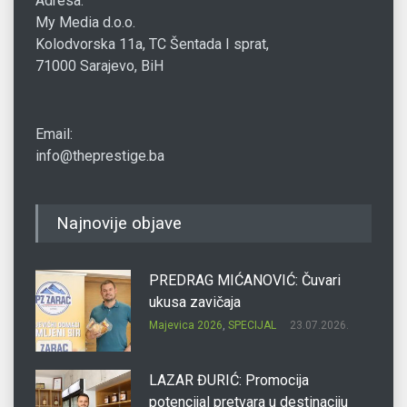
Adresa:
My Media d.o.o.
Kolodvorska 11a, TC Šentada I sprat,
71000 Sarajevo, BiH
Email:
info@theprestige.ba
Najnovije objave
PREDRAG MIĆANOVIĆ: Čuvari
ukusa zavičaja
Majevica 2026
,
SPECIJAL
23.07.2026.
LAZAR ĐURIĆ: Promocija
potencijal pretvara u destinaciju