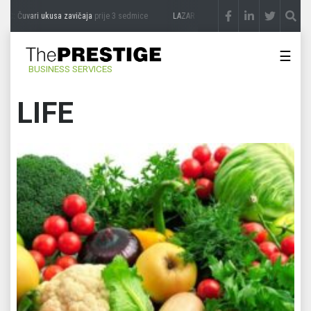
 Čuvari ukusa zavičaja
prije 3 sedmice
LAZAR ĐURIĆ: Promocija potencijal pretvara
☰
BUSINESS SERVICES
LIFE