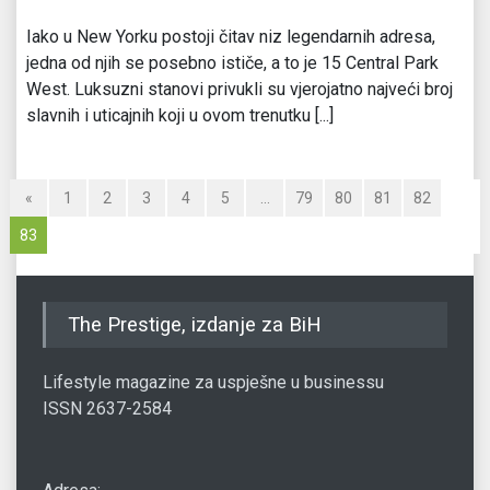
Iako u New Yorku postoji čitav niz legendarnih adresa,
jedna od njih se posebno ističe, a to je 15 Central Park
West. Luksuzni stanovi privukli su vjerojatno najveći broj
slavnih i uticajnih koji u ovom trenutku [...]
«
1
2
3
4
5
…
79
80
81
82
83
The Prestige, izdanje za BiH
Lifestyle magazine za uspješne u businessu
ISSN 2637-2584