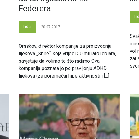
Federera
Li
Lider
20.07.2017.
Svak
mnoš
g
Ornskov, direktor kompanije za proizvodnju
voli
lijekova „Shire“, koja vrijedi 50 milijardi dolara,
zaus
savjetuje da volimo to što radimo Ova
svom
kompanija poznata je po pravljenju ADHD
lijekova (za poremećaj hiperaktivnosti i [...]