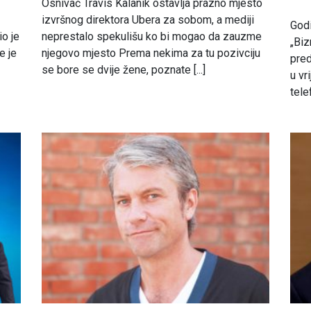
Osnivač Travis Kalanik ostavlja prazno mjesto
izvršnog direktora Ubera za sobom, a mediji
Godi
io je
neprestalo spekulišu ko bi mogao da zauzme
„Biz
e je
njegovo mjesto Prema nekima za tu pozivciju
pred
se bore se dvije žene, poznate [...]
u vr
tele