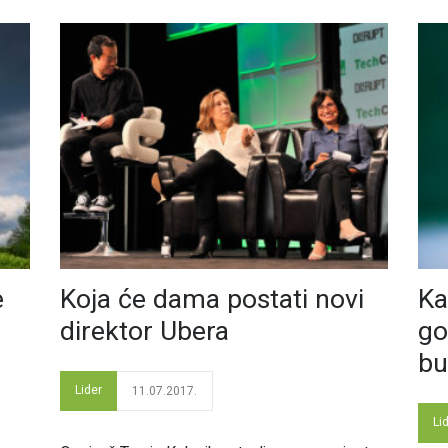
e
Koja će dama postati novi
Ka
direktor Ubera
go
bu
Lider
11.07.2017.
Li