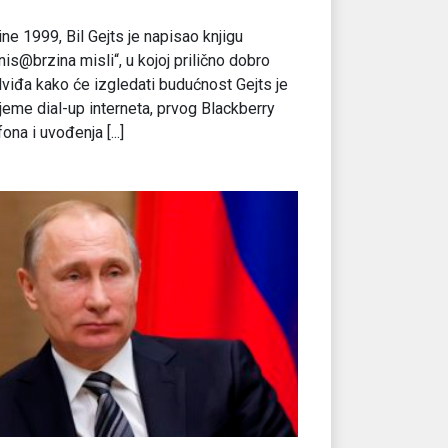
ne 1999, Bil Gejts je napisao knjigu
nis@brzina misli“, u kojoj prilično dobro
viđa kako će izgledati budućnost Gejts je
ijeme dial-up interneta, prvog Blackberry
fona i uvođenja [...]