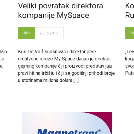
a
Veliki povratak direktora
Ko
kompanije MySpace
Ru
Lider
Li
28.06.2017.
lajn
Kris De Volf suosnivač i direktor prve
„Lev
 je
društvene mreže My Space danas je direktor
koga
a,
gejming kompanije čiji proizvodi predstavljaju
svoj
pravi hit na tržištu i čiji se godišnji prihodi broje
Putin
u stotinama miliona dolara [...]