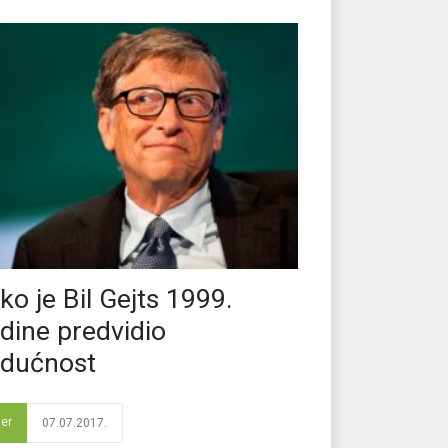
ko je Bil Gejts 1999.
dine predvidio
dućnost
der
07.07.2017.