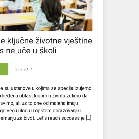
e ključne životne vještine
s ne uče u školi
der
12.07.2017.
e su ustanove u kojima se specijalizujemo
dređenu oblast kojom u životu želimo da
avimo, ali uz to one od malena imaju
o veću ulogu u opštem obrazovanju i
remanju za život. Let’s reach success je [...]