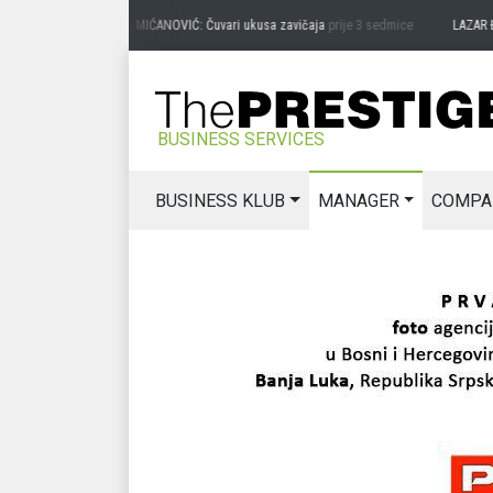
PREDRAG MIĆANOVIĆ: Čuvari ukusa zavičaja
prije 3 sedmice
LAZAR ĐURIĆ: P
BUSINESS SERVICES
BUSINESS KLUB
MANAGER
COMPA