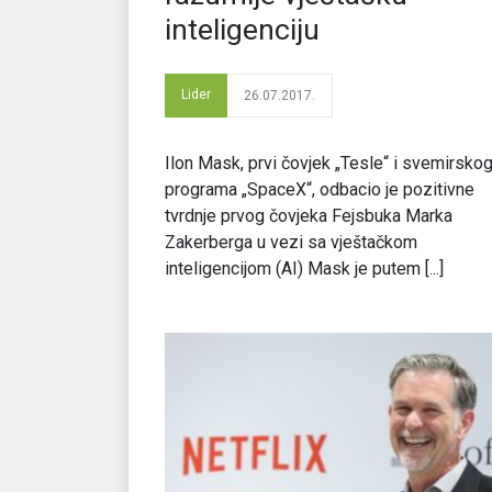
inteligenciju
Lider
26.07.2017.
Ilon Mask, prvi čovjek „Tesle“ i svemirsko
programa „SpaceX“, odbacio je pozitivne
tvrdnje prvog čovjeka Fejsbuka Marka
Zakerberga u vezi sa vještačkom
inteligencijom (AI) Mask je putem [...]