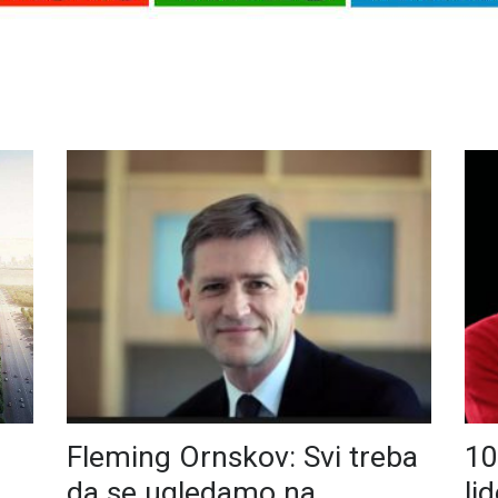
Fleming Ornskov: Svi treba
10
da se ugledamo na
li