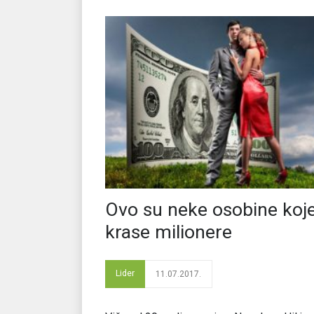
Ovo su neke osobine koj
krase milionere
Lider
11.07.2017.