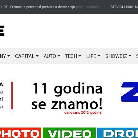
romocija potencijal pretvara u destinaciju
prije 3 sedmice
STEVICA LUKIĆ: Majevica 
NY
CAPITAL
AUTO
TECH
LIFE
SHOWBIZ