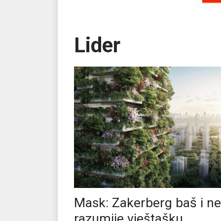
Lider
Mask: Zakerberg baš i ne
razumije vještašku