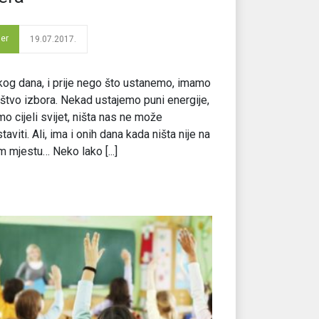
der
19.07.2017.
og dana, i prije nego što ustanemo, imamo
tvo izbora. Nekad ustajemo puni energije,
mo cijeli svijet, ništa nas ne može
taviti. Ali, ima i onih dana kada ništa nije na
 mjestu… Neko lako [...]