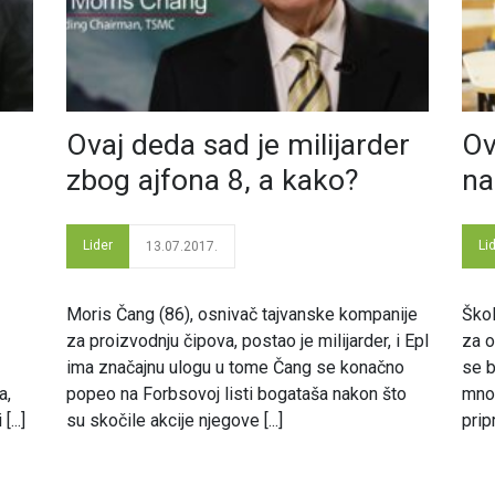
Ovaj deda sad je milijarder
Ov
zbog ajfona 8, a kako?
na
Lider
Li
13.07.2017.
Moris Čang (86), osnivač tajvanske kompanije
Škol
za proizvodnju čipova, postao je milijarder, i Epl
za o
ima značajnu ulogu u tome Čang se konačno
se b
a,
popeo na Forbsovoj listi bogataša nakon što
mnog
...]
su skočile akcije njegove [...]
prip