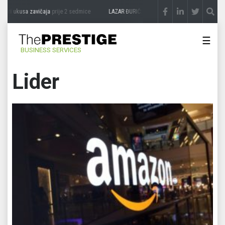
usa zavičaja
prije 2 sedmice
LAZAR ĐURIĆ: Promocija potencijal pretvara u destinac
☰
BUSINESS SERVICES
Lider