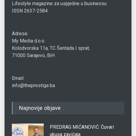
Lifestyle magazine za uspješne u businessu
ISSN 2637-2584
Adresa:
My Media d.o.o.
Kolodvorska 11a, TC Šentada I sprat,
71000 Sarajevo, BiH
Email:
info@theprestige.ba
Najnovije objave
PREDRAG MIĆANOVIĆ: Čuvari
ukusa zavičaja