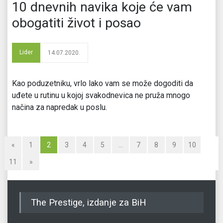
10 dnevnih navika koje će vam
obogatiti život i posao
Lider
14.07.2020.
Kao poduzetniku, vrlo lako vam se može dogoditi da
uđete u rutinu u kojoj svakodnevica ne pruža mnogo
načina za napredak u poslu.
«
1
2
3
4
5
…
7
8
9
10
11
»
The Prestige, izdanje za BiH