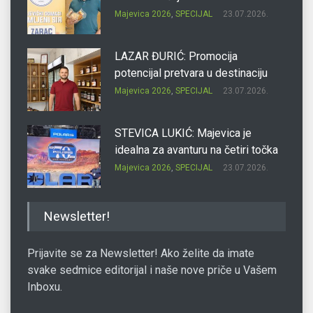
Majevica 2026
,
SPECIJAL
23.07.2026.
LAZAR ĐURIĆ: Promocija
potencijal pretvara u destinaciju
Majevica 2026
,
SPECIJAL
23.07.2026.
STEVICA LUKIĆ: Majevica je
idealna za avanturu na četiri točka
Majevica 2026
,
SPECIJAL
23.07.2026.
DRAGAN OSTOJIĆ: Moj karakter je
Newsletter!
iskovan na Majevici
Majevica 2026
,
SPECIJAL
23.07.2026.
Prijavite se za Newsletter! Ako želite da imate
svake sedmice editorijal i naše nove priče u Vašem
Inboxu.
SLAĐANA ZGONJANIN: Industrija
sa licem zajednice