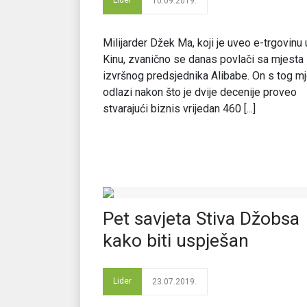
Lider
10.09.2019.
Milijarder Džek Ma, koji je uveo e-trgovinu 
Kinu, zvanično se danas povlači sa mjesta
izvršnog predsjednika Alibabe. On s tog m
odlazi nakon što je dvije decenije proveo
stvarajući biznis vrijedan 460 [...]
Pet savjeta Stiva Džobsa
kako biti uspješan
Lider
23.07.2019.