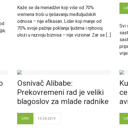
Kaže se da menadžer koji više od 70%
Li
vremena troši u rješavanju međuljudskih
odnosa – nije efikasan. Lider koji manje od
 od
Svi 
70% svoje pažnje poklanja ljudima i njihovoj
ga,
sast
ulozi u razvoju biznisa – nije vizionar. Zar se [...]
sast
prip
vrij
o
Osnivač Alibabe:
Ku
Prekovremeni rad je veliki
ce
blagoslov za mlade radnike
av
Lider
Li
15.04.2019.