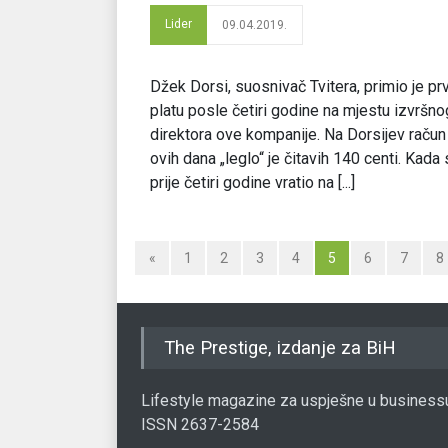
Lider
09.04.2019.
Džek Dorsi, suosnivač Tvitera, primio je pr
platu posle četiri godine na mjestu izvršno
direktora ove kompanije. Na Dorsijev račun
ovih dana „leglo“ je čitavih 140 centi. Kada
prije četiri godine vratio na [...]
«
1
2
3
4
5
6
7
8
The Prestige, izdanje za BiH
Lifestyle magazine za uspješne u business
ISSN 2637-2584