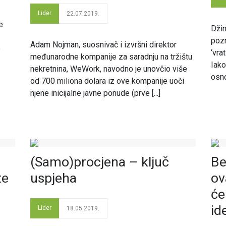
Lider
22.07.2019.
e
Džin
pozn
Adam Nojman, suosnivač i izvršni direktor
o
‘vra
međunarodne kompanije za saradnju na tržištu
Iako
nekretnina, WeWork, navodno je unovčio više
osnov
od 700 miliona dolara iz ove kompanije uoči
njene inicijalne javne ponude (prve [...]
(Samo)procjena – ključ
Be
te
uspjeha
ov
će
id
Lider
18.05.2019.