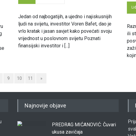
Li
Jedan od najbogatijih, a ujedno i najiskusnijih
ljudi na svijetu, investitor Voren Bafet, dao je
vu
Razm
vrlo kratak i jasan savjet kako povećati svoju
g
ili 
vrijednost u poslovnom svijetu Poznati
posv
finansijski investitor i [...]
 se
zaži
koji
9
10
11
»
Najnovije objave
u
Pri
PREDRAG MIĆANOVIĆ: Čuvari
sva
ukusa zavičaja