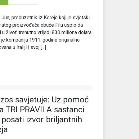
 Jun, preduzetnik iz Koreje koji je svjetski
atog proizvođača obuće Filu uspio da
ti u život’ trenutno vrijedi 830 miliona dolara.
 je kompanija 1911. godine originalno
ana u Italiji i svoj [...]
zos savјetuje: Uz pomoć
a TRI PRAVILA sastanci
 posati izvor briljantnih
eja