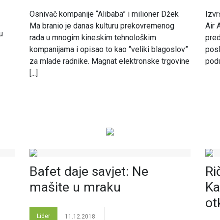
Osnivač kompanije “Alibaba” i milioner Džek
Izvr
Ma branio je danas kulturu prekovremenog
Air 
u
rada u mnogim kineskim tehnološkim
pred
kompanijama i opisao to kao “veliki blagoslov”
posl
za mlade radnike. Magnat elektronske trgovine
podu
[...]
Bafet daje savjet: Ne
Ri
o
mašite u mraku
Ka
ot
Lider
11.12.2018.