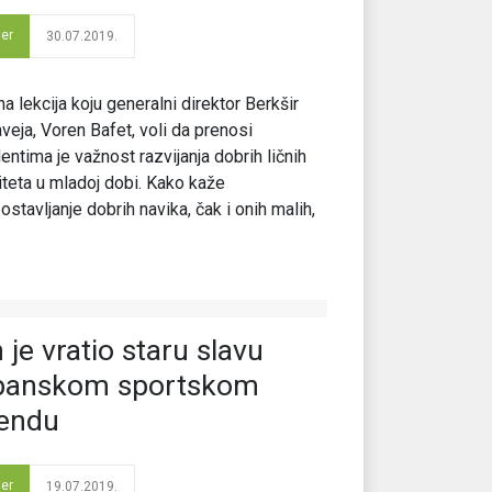
der
30.07.2019.
a lekcija koju generalni direktor Berkšir
veja, Voren Bafet, voli da prenosi
entima je važnost razvijanja dobrih ličnih
iteta u mladoj dobi. Kako kaže
ostavljanje dobrih navika, čak i onih malih,
 je vratio staru slavu
panskom sportskom
endu
der
19.07.2019.