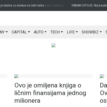
idealna za avanturu na četiri točka
prije 2 sedmice
DRAGAN OSTOJIĆ: Moj karakter j
NY
CAPITAL
AUTO
TECH
LIFE
SHOWBIZ
Ovo je omiljena knjiga o
Da
ličnim finansijama jednog
Ov
milionera
os