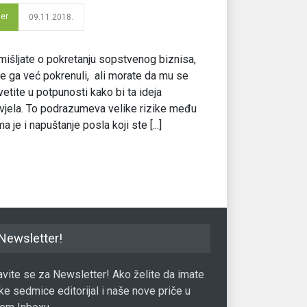
der
09.11.2018.
išljate o pokretanju sopstvenog biznisa,
ste ga već pokrenuli, ali morate da mu se
etite u potpunosti kako bi ta ideja
vjela. To podrazumeva velike rizike među
ma je i napuštanje posla koji ste [...]
Newsletter!
javite se za Newsletter! Ako želite da imate
ke sedmice editorijal i naše nove priče u