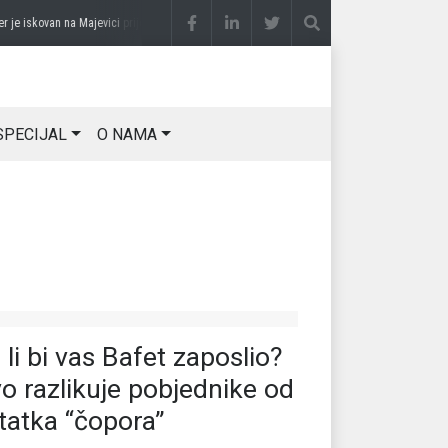
e iskovan na Majevici
prije 2 sedmice
SLAĐANA ZGONJANIN: Industrija sa licem za
SPECIJAL
O NAMA
 li bi vas Bafet zaposlio?
o razlikuje pobjednike od
tatka “čopora”