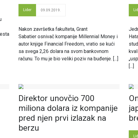
Lider
Li
09.09.2019.
u
Nakon završetka fakulteta, Grant
Jedn
jesta
Sabatier osnivač kompanije Millennial Money i
Hata
autor knjige Financial Freedom, vratio se kući
stud
sa svega 2,26 dolara na svom bankovnom
kval
računu. To mu je bio veliki poziv na buđenje. [...]
„usp
[...]
Direktor unovčio 700
On
miliona dolara iz kompanije
ja
pred njen prvi izlazak na
br
berzu
Li