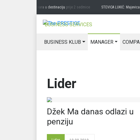
ocija potencijal pretvara u destinaciju
prije 2 sedmice
STEVICA LUKIĆ: Majevica je 
BUSINESS SERVICES
BUSINESS KLUB
MANAGER
COMPA
Lider
Džek Ma danas odlazi u
penziju