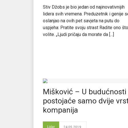
Stiv Džobs je bio jedan od najinovativnijih
lidera svih vremena. Preduzetnik i genije s
oslanjao na ovih pet savjeta na putu do
uspjeha: Pratite svoju strast Radite ono št
volite. „Ljudi pričaju da morate da [...]
Mišković – U budućnosti
postojaće samo dvije vrs
kompanija
Lider
24.05.2019.