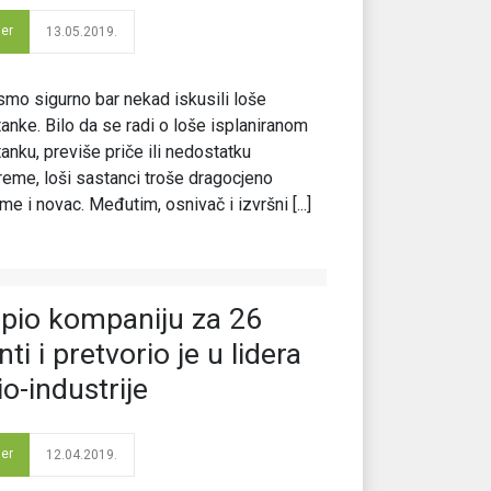
der
13.05.2019.
smo sigurno bar nekad iskusili loše
anke. Bilo da se radi o loše isplaniranom
anku, previše priče ili nedostatku
reme, loši sastanci troše dragocjeno
eme i novac. Međutim, osnivač i izvršni [...]
pio kompaniju za 26
nti i pretvorio je u lidera
io-industrije
der
12.04.2019.