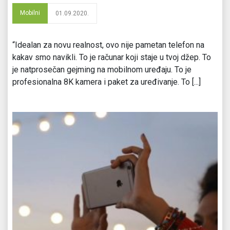
Mobilni
01.09.2020.
“Idealan za novu realnost, ovo nije pametan telefon na
kakav smo navikli. To je računar koji staje u tvoj džep. To
je natprosečan gejming na mobilnom uređaju. To je
profesionalna 8K kamera i paket za uređivanje. To [...]