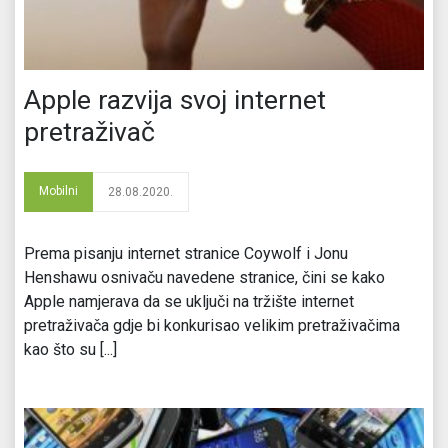
Apple razvija svoj internet
pretraživač
Mobilni
28.08.2020.
Prema pisanju internet stranice Coywolf i Jonu
Henshawu osnivaču navedene stranice, čini se kako
Apple namjerava da se uključi na tržište internet
pretraživača gdje bi konkurisao velikim pretraživačima
kao što su [...]