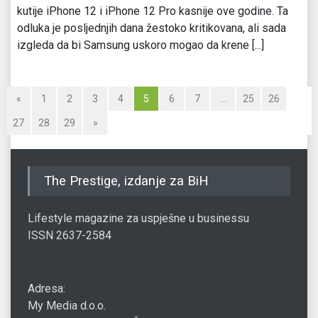
kutije iPhone 12 i iPhone 12 Pro kasnije ove godine. Ta
odluka je posljednjih dana žestoko kritikovana, ali sada
izgleda da bi Samsung uskoro mogao da krene [...]
«
1
2
3
4
5
6
7
…
25
26
27
28
29
»
The Prestige, izdanje za BiH
Lifestyle magazine za uspješne u businessu
ISSN 2637-2584
Adresa:
My Media d.o.o.