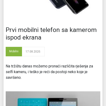
Prvi mobilni telefon sa kamerom
ispod ekrana
Mobilni
17.08.2020.
Na tržištu danas možemo pronaći različita rješenja za
selfi kameru, i teško je reći da postoji neko koje je
savršeno.