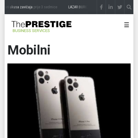
ukusa zavičaja
prije 3 sedmice
LAZAR ĐURIĆ: Promocija potencijal pretvara u destin
☰
BUSINESS SERVICES
Mobilni