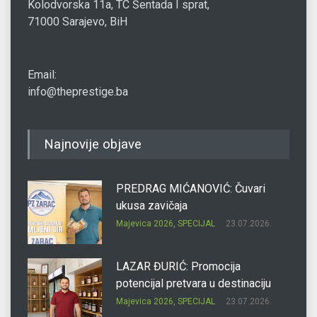
Kolodvorska 11a, TC Šentada I sprat,
71000 Sarajevo, BiH
Email:
info@theprestige.ba
Najnovije objave
PREDRAG MIĆANOVIĆ: Čuvari
ukusa zavičaja
Majevica 2026
,
SPECIJAL
23.07.2026.
LAZAR ĐURIĆ: Promocija
potencijal pretvara u destinaciju
Majevica 2026
,
SPECIJAL
23.07.2026.