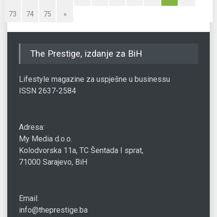
73
74
75
»
The Prestige, izdanje za BiH
Lifestyle magazine za uspješne u businessu
ISSN 2637-2584
Adresa:
My Media d.o.o.
Kolodvorska 11a, TC Šentada I sprat,
71000 Sarajevo, BiH
Email:
info@theprestige.ba