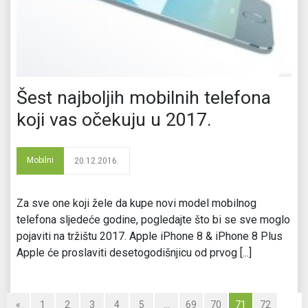
Šest najboljih mobilnih telefona
koji vas očekuju u 2017.
Mobilni
20.12.2016.
Za sve one koji žele da kupe novi model mobilnog
telefona sljedeće godine, pogledajte što bi se sve moglo
pojaviti na tržištu 2017. Apple iPhone 8 & iPhone 8 Plus
Apple će proslaviti desetogodišnjicu od prvog [...]
«
1
2
3
4
5
…
69
70
71
72