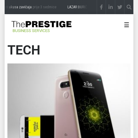
kusa zavičaja
prije 3 sedmice
LAZAR ĐURIĆ: Promocija potencijal pretvara u destina
☰
BUSINESS SERVICES
TECH