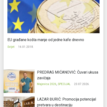
EU građane košta manje od jedne kafe dnevno
Ni
Svijet
16.01.2018.
Au
PREDRAG MIĆANOVIĆ: Čuvari ukusa
zavičaja
Majevica 2026
,
SPECIJAL
23.07.2026.
LAZAR ĐURIĆ: Promocija potencijal
pretvara u destinaciju