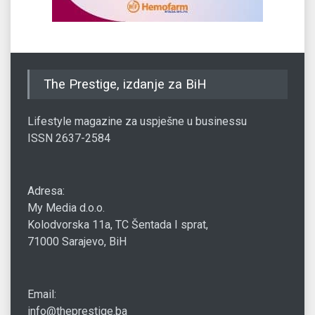
The Prestige, izdanje za BiH
Lifestyle magazine za uspješne u businessu
ISSN 2637-2584
Adresa:
My Media d.o.o.
Kolodvorska 11a, TC Šentada I sprat,
71000 Sarajevo, BiH
Email:
info@theprestige.ba