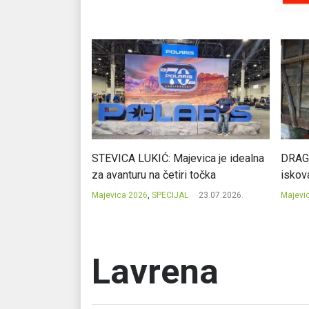
cija potencijal
STEVICA LUKIĆ: Majevica je idealna
DRAGA
ju
za avanturu na četiri točka
iskov
23.07.2026.
Majevica 2026
,
SPECIJAL
23.07.2026.
Majevi
Lavrena