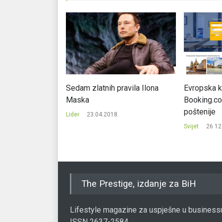
odustao od
Sedam zlatnih pravila Ilona
Evropska ko
ji
Maska
Booking.co
poštenije
22.
Lider
23.04.2018.
Svijet
26.12
The Prestige, izdanje za BiH
Lifestyle magazine za uspješne u business
ISSN 2637-2584