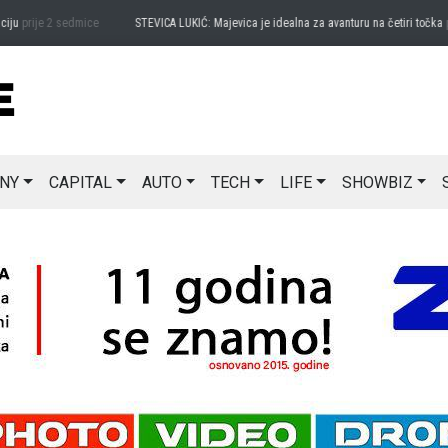
u
prije 2 sedmice
STEVICA LUKIĆ: Majevica je idealna za avanturu na četiri točka
prij
NY
CAPITAL
AUTO
TECH
LIFE
SHOWBIZ