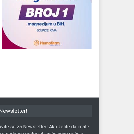
e najbogatiji ljudi svijeta
10 rečenica najbogatijih ljudi o
epidemije?
biznisu
01.04.2020.
Milioneri
09.01.2021.
Newsletter!
javite se za Newsletter! Ako želite da imate
ke sedmice editorijal i naše nove priče u