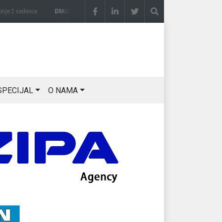
e 2 sedmice
DRAGAN OSTOJIĆ: Moj karakter je iskovan na Majevici
prije 2 sedmice
SPECIJAL
O NAMA