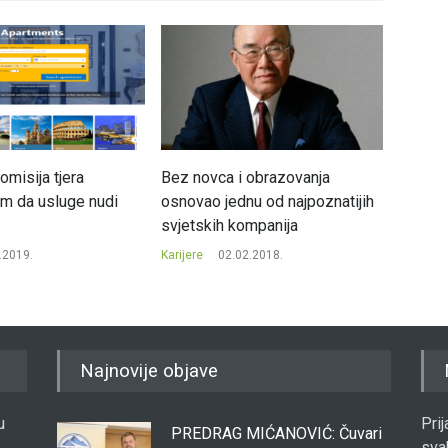
misija tjera
Bez novca i obrazovanja
Šta rad
m da usluge nudi
osnovao jednu od najpoznatijih
tokom 
svjetskih kompanija
Milioneri
.2019.
Karijere
02.02.2018.
Najnovije objave
u
Pri
PREDRAG MIĆANOVIĆ: Čuvari
sva