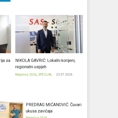
ja sa
NIKOLA GAVRIĆ: Lokalni korijeni,
MILE KOJIĆ: Evro
regionalni uspjeh
potpisom iz Prib
.
Majevica 2026
,
SPECIJAL
23.07.2026.
Majevica 2026
,
SPEC
PREDRAG MIĆANOVIĆ: Čuvari
ukusa zavičaja
Majevica 2026
,