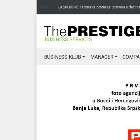
a zavičaja
prije 2 sedmice
LAZAR ĐURIĆ: Promocija potencijal pretvara u destinacij
BUSINESS SERVICES
BUSINESS KLUB
MANAGER
COMPA