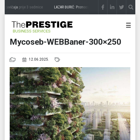
a zavičaja
prije 3 sedmice
LAZAR ĐURIĆ: Promocija potencijal pretvara u destinaciju
☰
BUSINESS SERVICES
Mycoseb-WEBBaner-300×250
12.06.2025.