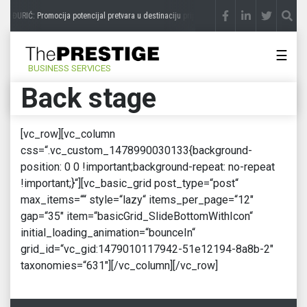
AR ĐURIĆ: Promocija potencijal pretvara u destinaciju
prije 3 sedmice
STEVICA LUKIĆ:
☰
BUSINESS SERVICES
Back stage
[vc_row][vc_column
css=“.vc_custom_1478990030133{background-
position: 0 0 !important;background-repeat: no-repeat
!important;}“][vc_basic_grid post_type=“post“
max_items=““ style=“lazy“ items_per_page=“12″
gap=“35″ item=“basicGrid_SlideBottomWithIcon“
initial_loading_animation=“bounceIn“
grid_id=“vc_gid:1479010117942-51e12194-8a8b-2″
taxonomies=“631″][/vc_column][/vc_row]