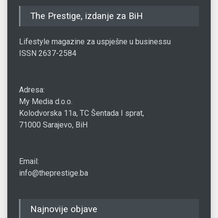
The Prestige, izdanje za BiH
Lifestyle magazine za uspješne u businessu
ISSN 2637-2584
Adresa:
My Media d.o.o.
Kolodvorska 11a, TC Šentada I sprat,
71000 Sarajevo, BiH
Email:
info@theprestige.ba
Najnovije objave