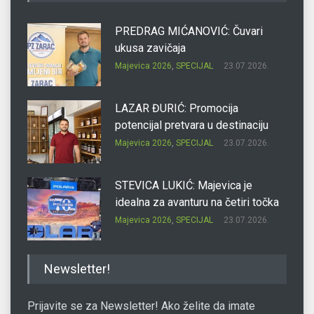
PREDRAG MIĆANOVIĆ: Čuvari
ukusa zavičaja
Majevica 2026
,
SPECIJAL
23.07.2026.
LAZAR ĐURIĆ: Promocija
potencijal pretvara u destinaciju
Majevica 2026
,
SPECIJAL
23.07.2026.
STEVICA LUKIĆ: Majevica je
idealna za avanturu na četiri točka
Majevica 2026
,
SPECIJAL
23.07.2026.
DRAGAN OSTOJIĆ: Moj karakter je
Newsletter!
iskovan na Majevici
Majevica 2026
,
SPECIJAL
23.07.2026.
Prijavite se za Newsletter! Ako želite da imate