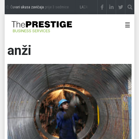
IĆ: Čuvari ukusa zavičaja
prije 3 sedmice
LAZAR ĐURIĆ: Promocija potencijal pret
☰
BUSINESS SERVICES
anži