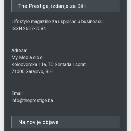
The Prestige, izdanje za BiH
Lifestyle magazine za uspješne u businessu
ISSN 2637-2584
Adresa:
My Media d.o.o.
Kolodvorska 11a, TC Šentada I sprat,
71000 Sarajevo, BiH
Email:
info@theprestige.ba
Najnovije objave