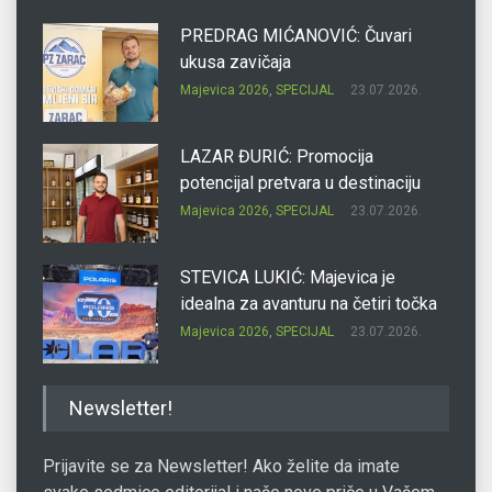
PREDRAG MIĆANOVIĆ: Čuvari
ukusa zavičaja
Majevica 2026
,
SPECIJAL
23.07.2026.
LAZAR ĐURIĆ: Promocija
potencijal pretvara u destinaciju
Majevica 2026
,
SPECIJAL
23.07.2026.
STEVICA LUKIĆ: Majevica je
idealna za avanturu na četiri točka
Majevica 2026
,
SPECIJAL
23.07.2026.
DRAGAN OSTOJIĆ: Moj karakter je
Newsletter!
iskovan na Majevici
Majevica 2026
,
SPECIJAL
23.07.2026.
Prijavite se za Newsletter! Ako želite da imate