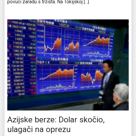
povući zaradu s tržišta. Na Tokijskoj [...]
Azijske berze: Dolar skočio,
ulagači na oprezu