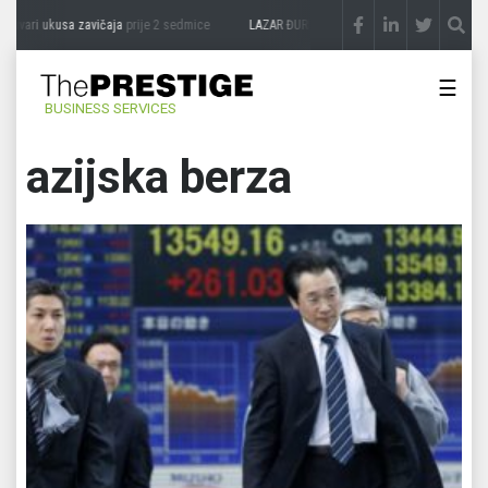
ri ukusa zavičaja
prije 2 sedmice
LAZAR ĐURIĆ: Promocija potencijal pretvara u des
☰
BUSINESS SERVICES
azijska berza