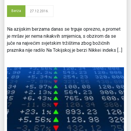
Berza
27.12.2016.
Na azijskim berzama danas se trguje oprezno, a promet
je mršav jer nema nikakvih smjernica, s obzirom da se
juče na najvećim svjetskim tržištima zbog božićnih
praznika nije radilo Na Tokijskoj je berzi Nikkei indeks [...]