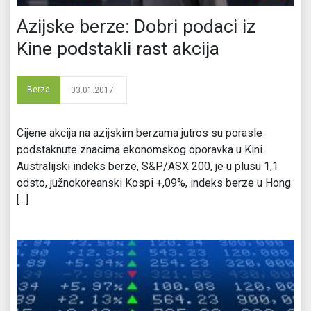
Azijske berze: Dobri podaci iz
Kine podstakli rast akcija
Berza
03.01.2017.
Cijene akcija na azijskim berzama jutros su porasle
podstaknute znacima ekonomskog oporavka u Kini.
Australijski indeks berze, S&P/ASX 200, je u plusu 1,1
odsto, južnokoreanski Kospi +,09%, indeks berze u Hong
[...]