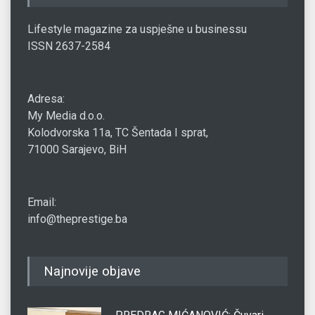
Lifestyle magazine za uspješne u businessu
ISSN 2637-2584
Adresa:
My Media d.o.o.
Kolodvorska 11a, TC Šentada I sprat,
71000 Sarajevo, BiH
Email:
info@theprestige.ba
Najnovije objave