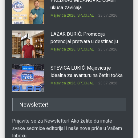
PREDRAG MIĆANOVIĆ: Čuvari
ukusa zavičaja
Majevica 2026
,
SPECIJAL
23.07.2026.
LAZAR ĐURIĆ: Promocija
potencijal pretvara u destinaciju
Majevica 2026
,
SPECIJAL
23.07.2026.
STEVICA LUKIĆ: Majevica je
idealna za avanturu na četiri točka
Majevica 2026
,
SPECIJAL
23.07.2026.
DRAGAN OSTOJIĆ: Moj karakter je
Newsletter!
iskovan na Majevici
Majevica 2026
,
SPECIJAL
23.07.2026.
Prijavite se za Newsletter! Ako želite da imate
svake sedmice editorijal i naše nove priče u Vašem
Inboxu.
SLAĐANA ZGONJANIN: Industrija