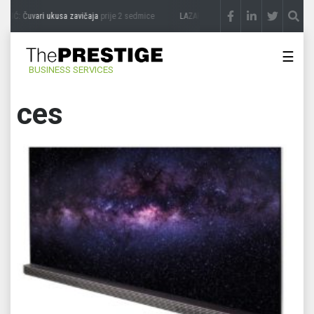
IĆ: Čuvari ukusa zavičaja
prije 2 sedmice
LAZAR ĐURIĆ: Promocija potencijal pret
☰
BUSINESS SERVICES
ces