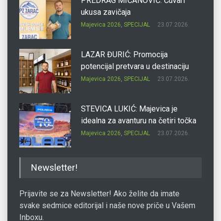
PREDRAG MIĆANOVIĆ: Čuvari
ukusa zavičaja
Majevica 2026
,
SPECIJAL
23.07.2026.
LAZAR ĐURIĆ: Promocija
potencijal pretvara u destinaciju
Majevica 2026
,
SPECIJAL
23.07.2026.
STEVICA LUKIĆ: Majevica je
idealna za avanturu na četiri točka
Majevica 2026
,
SPECIJAL
23.07.2026.
DRAGAN OSTOJIĆ: Moj karakter je
Newsletter!
iskovan na Majevici
Majevica 2026
,
SPECIJAL
23.07.2026.
Prijavite se za Newsletter! Ako želite da imate
svake sedmice editorijal i naše nove priče u Vašem
Inboxu.
SLAĐANA ZGONJANIN: Industrija