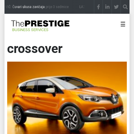
OVIĆ: Čuvari ukusa zavičaja
prije 3 sedmice
LAZAR ĐURIĆ: Promocija potencijal pre
☰
BUSINESS SERVICES
crossover