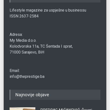
Lifestyle magazine za uspješne u businessu
ISSN 2637-2584
Adresa:
My Media d.o.o.
Kolodvorska 11a, TC Šentada I sprat,
71000 Sarajevo, BiH
Email:
info@theprestige.ba
Najnovije objave