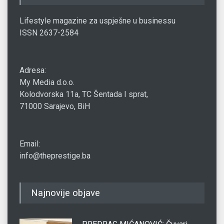
Lifestyle magazine za uspješne u businessu
ISSN 2637-2584
Adresa:
My Media d.o.o.
Kolodvorska 11a, TC Šentada I sprat,
71000 Sarajevo, BiH
Email:
info@theprestige.ba
Najnovije objave