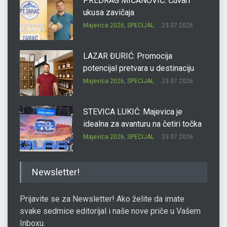
PREDRAG MIĆANOVIĆ: Čuvari
ukusa zavičaja
Majevica 2026
,
SPECIJAL
23.07.2026.
LAZAR ĐURIĆ: Promocija
potencijal pretvara u destinaciju
Majevica 2026
,
SPECIJAL
23.07.2026.
STEVICA LUKIĆ: Majevica je
idealna za avanturu na četiri točka
Majevica 2026
,
SPECIJAL
23.07.2026.
DRAGAN OSTOJIĆ: Moj karakter je
Newsletter!
iskovan na Majevici
Majevica 2026
,
SPECIJAL
23.07.2026.
Prijavite se za Newsletter! Ako želite da imate
svake sedmice editorijal i naše nove priče u Vašem
Inboxu.
SLAĐANA ZGONJANIN: Industrija