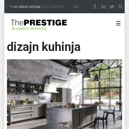
IĆ: Čuvari ukusa zavičaja
prije 3 sedmice
LAZAR ĐURIĆ: Promocija potencijal pret
☰
BUSINESS SERVICES
dizajn kuhinja