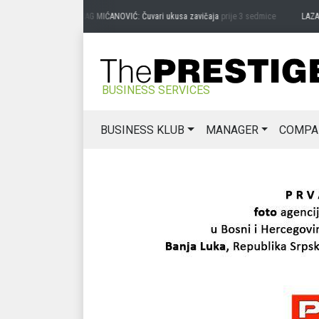
PREDRAG MIĆANOVIĆ: Čuvari ukusa zavičaja
prije 3 sedmice
LAZAR 
BUSINESS SERVICES
BUSINESS KLUB
MANAGER
COMPA