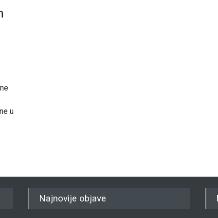
m
čne
ine u
Najnovije objave