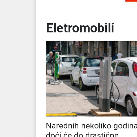
Eletromobili
Narednih nekoliko godin
doći će do drastične