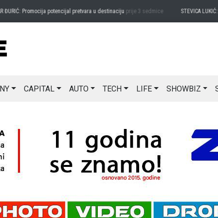
ĐURIĆ: Promocija potencijal pretvara u destinaciju
prije 3 sedmice
STEVICA LUKIĆ: Ma
NY
CAPITAL
AUTO
TECH
LIFE
SHOWBIZ