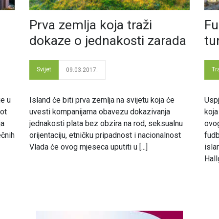
Prva zemlja koja traži
Fu
dokaze o jednakosti zarada
tu
Svijet
Tr
09.03.2017.
je u
Island će biti prva zemlja na svijetu koja će
Uspj
vot
uvesti kompanijama obavezu dokazivanja
koja
ja
jednakosti plata bez obzira na rod, seksualnu
ovo
ečnih
orijentaciju, etničku pripadnost i nacionalnost
fudb
Vlada će ovog mjeseca uputiti u [...]
isla
Hall