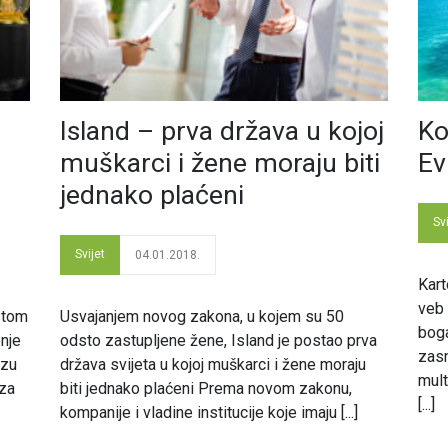
Island – prva država u kojoj
Ko
muškarci i žene moraju biti
Ev
jednako plaćeni
Svi
Svijet
04.01.2018.
Kart
veb 
stom
Usvajanjem novog zakona, u kojem su 50
boga
enje
odsto zastupljene žene, Island je postao prva
zasn
izu
država svijeta u kojoj muškarci i žene moraju
mult
 za
biti jednako plaćeni Prema novom zakonu,
[...]
kompanije i vladine institucije koje imaju [...]