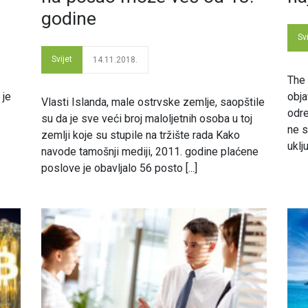
godine
Svi
Svijet
14.11.2018.
The 
 je
obja
Vlasti Islanda, male ostrvske zemlje, saopštile
odre
su da je sve veći broj maloljetnih osoba u toj
ne s
zemlji koje su stupile na tržište rada Kako
uklj
navode tamošnji mediji, 2011. godine plaćene
poslove je obavljalo 56 posto [...]