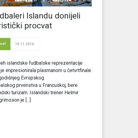
dbaleri Islandu donijeli
ristički procvat
avel
16.11.2016.
eh islandske fudbalske reprezentacije
 je impresionirala plasmanom u četvrtfinale
godišnjeg Evropskog
alskog prvenstva u Francuskoj, bere
ndski turizam. Islandski trener Helmir
grimsson je [...]