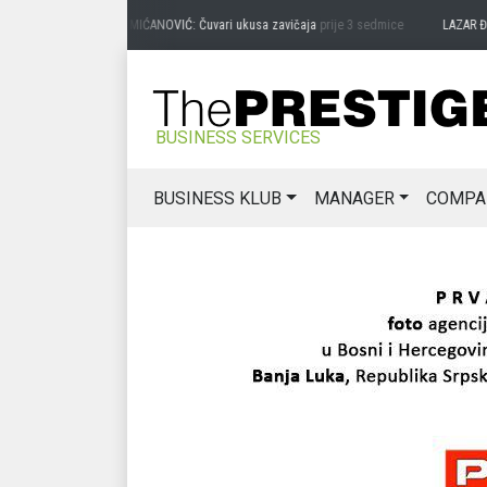
PREDRAG MIĆANOVIĆ: Čuvari ukusa zavičaja
prije 3 sedmice
LAZAR ĐURIĆ: P
BUSINESS SERVICES
BUSINESS KLUB
MANAGER
COMPA