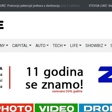
romocija potencijal pretvara u destinaciju
prije 3 sedmice
STEVICA LUKIĆ: Majevica j
NY
CAPITAL
AUTO
TECH
LIFE
SHOWBIZ