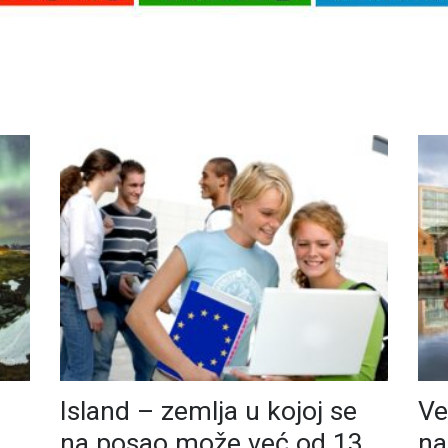
Island – zemlja u kojoj se
Ve
na posao može već od 13.
na