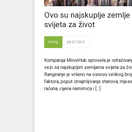
Ovo su najskuplje zemlje
svijeta za život
Living
08.07.2017.
Kompanija MoveHub sprovela je istraživan
vezi sa najskupljim zemljama svijeta za ži
Rangiranje je vršeno na osnovu velikog bro
faktora, poput iznajmljivanja stanova, mjes
računa, cijena namirnica i [...]