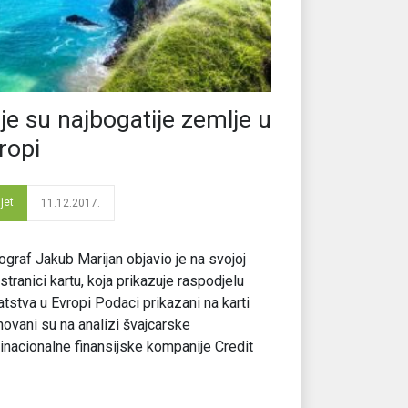
je su najbogatije zemlje u
ropi
jet
11.12.2017.
ograf Jakub Marijan objavio je na svojoj
stranici kartu, koja prikazuje raspodjelu
tstva u Evropi Podaci prikazani na karti
ovani su na analizi švajcarske
inacionalne finansijske kompanije Credit