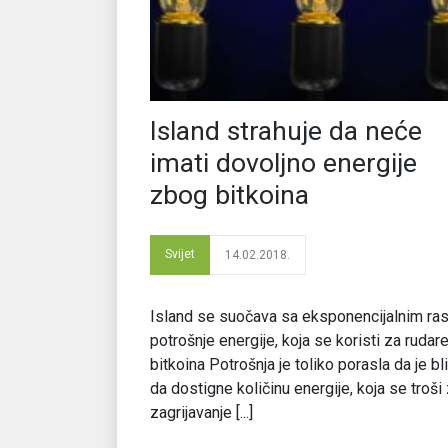
Island strahuje da neće
imati dovoljno energije
zbog bitkoina
Svijet
14.02.2018.
Island se suočava sa eksponencijalnim ra
potrošnje energije, koja se koristi za rudar
bitkoina Potrošnja je toliko porasla da je bl
da dostigne količinu energije, koja se troši
zagrijavanje [...]