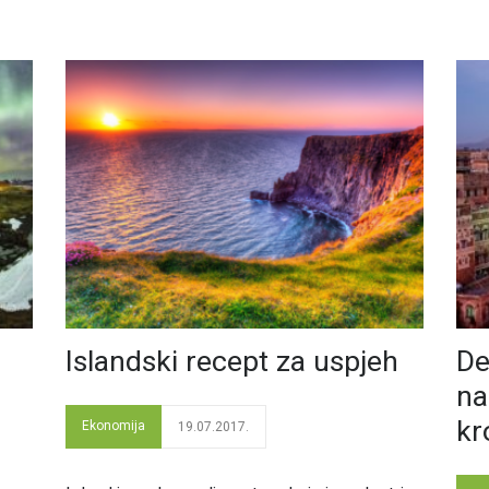
Islandski recept za uspjeh
De
na
kr
Ekonomija
19.07.2017.