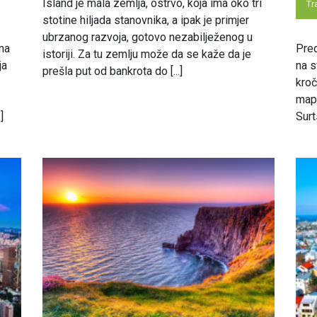
Island je mala zemlja, ostrvo, koja ima oko tri
Tr
stotine hiljada stanovnika, a ipak je primjer
ubrzanog razvoja, gotovo nezabilježenog u
ma
Pred
istoriji. Za tu zemlju može da se kaže da je
ja
na s
prešla put od bankrota do [...]
kroč
mape
]
Surt