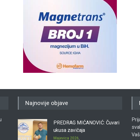
Najnovije objave
u
Pri
PREDRAG MIĆANOVIĆ: Čuvari
sva
ukusa zavičaja
Vaš
Majevica 2026
,