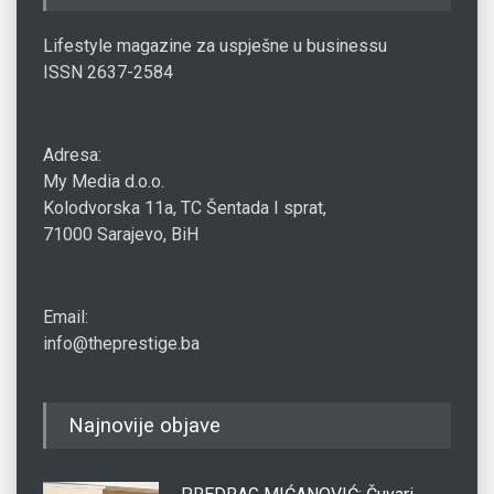
Lifestyle magazine za uspješne u businessu
ISSN 2637-2584
Adresa:
My Media d.o.o.
Kolodvorska 11a, TC Šentada I sprat,
71000 Sarajevo, BiH
Email:
info@theprestige.ba
Najnovije objave