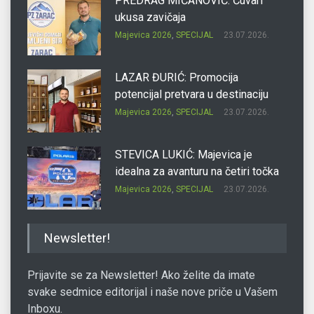
PREDRAG MIĆANOVIĆ: Čuvari
ukusa zavičaja
Majevica 2026
,
SPECIJAL
23.07.2026.
LAZAR ĐURIĆ: Promocija
potencijal pretvara u destinaciju
Majevica 2026
,
SPECIJAL
23.07.2026.
STEVICA LUKIĆ: Majevica je
idealna za avanturu na četiri točka
Majevica 2026
,
SPECIJAL
23.07.2026.
DRAGAN OSTOJIĆ: Moj karakter je
Newsletter!
iskovan na Majevici
Majevica 2026
,
SPECIJAL
23.07.2026.
Prijavite se za Newsletter! Ako želite da imate
svake sedmice editorijal i naše nove priče u Vašem
Inboxu.
SLAĐANA ZGONJANIN: Industrija