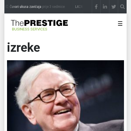
VIĆ: Čuvari ukusa zavičaja
prije 3 sedmice
LAZAR ĐURIĆ: Promocija potencijal pret
☰
BUSINESS SERVICES
izreke