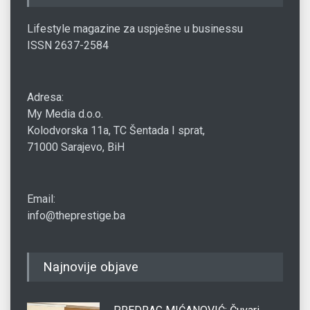
Lifestyle magazine za uspješne u businessu
ISSN 2637-2584
Adresa:
My Media d.o.o.
Kolodvorska 11a, TC Šentada I sprat,
71000 Sarajevo, BiH
Email:
info@theprestige.ba
Najnovije objave