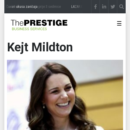
: Čuvari ukusa zavičaja
prije 3 sedmice
LAZAR ĐURIĆ: Promocija potencijal pretvar
☰
BUSINESS SERVICES
Kejt Mildton