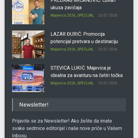
PREDRAG MIĆANOVIĆ: Čuvari
ukusa zavičaja
Majevica 2026
,
SPECIJAL
23.07.2026.
LAZAR ĐURIĆ: Promocija
potencijal pretvara u destinaciju
Majevica 2026
,
SPECIJAL
23.07.2026.
STEVICA LUKIĆ: Majevica je
idealna za avanturu na četiri točka
Majevica 2026
,
SPECIJAL
23.07.2026.
DRAGAN OSTOJIĆ: Moj karakter je
Newsletter!
iskovan na Majevici
Majevica 2026
,
SPECIJAL
23.07.2026.
Prijavite se za Newsletter! Ako želite da imate
svake sedmice editorijal i naše nove priče u Vašem
Inboxu.
SLAĐANA ZGONJANIN: Industrija