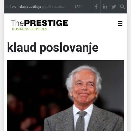
IĆ: Čuvari ukusa zavičaja
prije 3 sedmice
LAZAR ĐURIĆ: Promocija potencijal pret
☰
BUSINESS SERVICES
klaud poslovanje