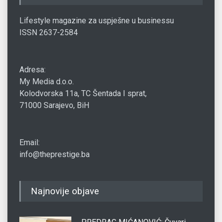
Lifestyle magazine za uspješne u businessu
ISSN 2637-2584
Adresa:
My Media d.o.o.
Kolodvorska 11a, TC Šentada I sprat,
71000 Sarajevo, BiH
Email:
info@theprestige.ba
Najnovije objave