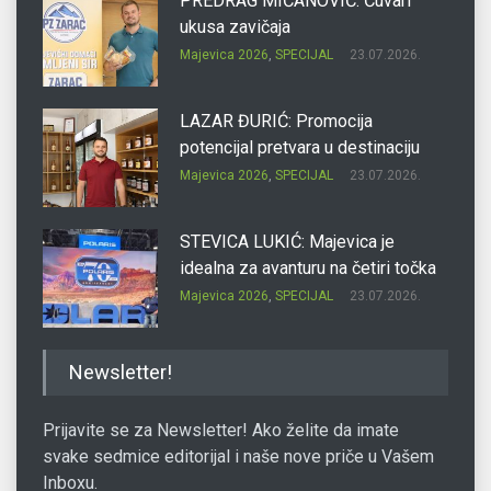
PREDRAG MIĆANOVIĆ: Čuvari
ukusa zavičaja
Majevica 2026
,
SPECIJAL
23.07.2026.
LAZAR ĐURIĆ: Promocija
potencijal pretvara u destinaciju
Majevica 2026
,
SPECIJAL
23.07.2026.
STEVICA LUKIĆ: Majevica je
idealna za avanturu na četiri točka
Majevica 2026
,
SPECIJAL
23.07.2026.
DRAGAN OSTOJIĆ: Moj karakter je
Newsletter!
iskovan na Majevici
Majevica 2026
,
SPECIJAL
23.07.2026.
Prijavite se za Newsletter! Ako želite da imate
svake sedmice editorijal i naše nove priče u Vašem
Inboxu.
SLAĐANA ZGONJANIN: Industrija