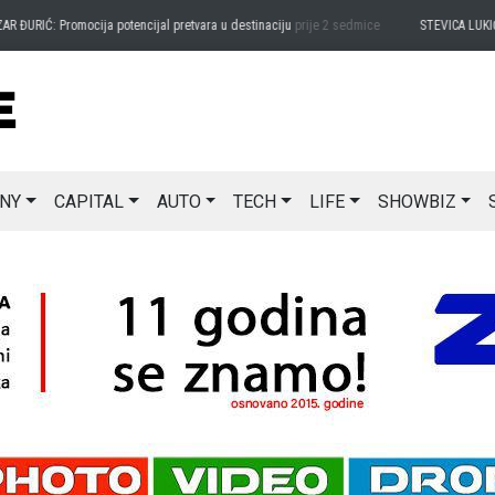
 ĐURIĆ: Promocija potencijal pretvara u destinaciju
prije 2 sedmice
STEVICA LUKIĆ: 
NY
CAPITAL
AUTO
TECH
LIFE
SHOWBIZ