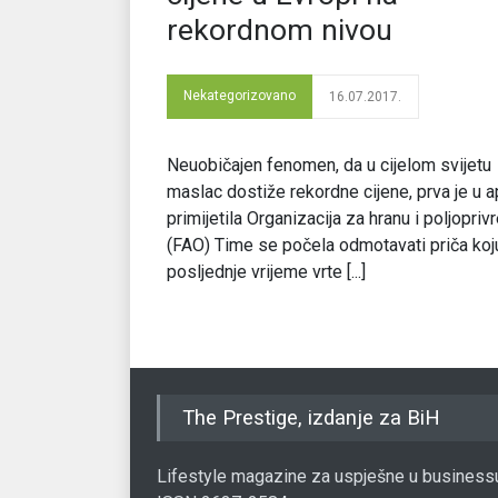
rekordnom nivou
Nekategorizovano
16.07.2017.
Neuobičajen fenomen, da u cijelom svijetu
maslac dostiže rekordne cijene, prva je u ap
primijetila Organizacija za hranu i poljopriv
(FAO) Time se počela odmotavati priča koj
posljednje vrijeme vrte [...]
The Prestige, izdanje za BiH
Lifestyle magazine za uspješne u business