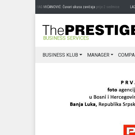
PREDRAG MIĆANOVIĆ: Čuvari ukusa zavičaja
prije 2 sedmice
LAZAR
BUSINESS SERVICES
BUSINESS KLUB
MANAGER
COMPA