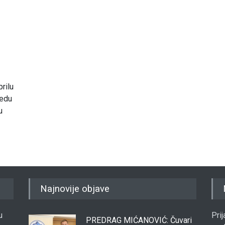
rilu
redu
u
Najnovije objave
u
Pri
PREDRAG MIĆANOVIĆ: Čuvari