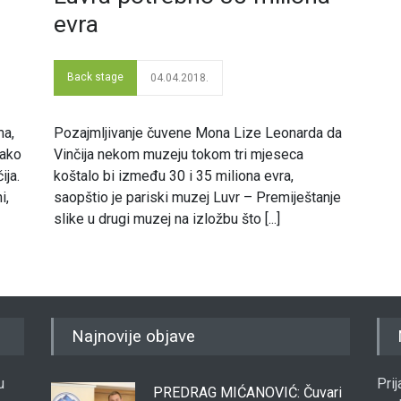
evra
Back stage
04.04.2018.
ma,
Pozajmljivanje čuvene Mona Lize Leonarda da
kako
Vinčija nekom muzeju tokom tri mjeseca
ija.
koštalo bi između 30 i 35 miliona evra,
i,
saopštio je pariski muzej Luvr – Premiještanje
slike u drugi muzej na izložbu što [...]
Najnovije objave
u
Pri
PREDRAG MIĆANOVIĆ: Čuvari