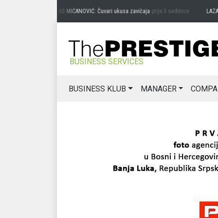
PREDRAG MIĆANOVIĆ: Čuvari ukusa zavičaja
prije 3 sedmice
LAZAR 
BUSINESS SERVICES
BUSINESS KLUB
MANAGER
COMPA