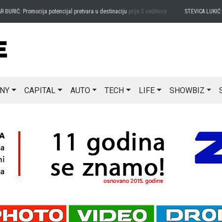
ĐURIĆ: Promocija potencijal pretvara u destinaciju
prije 3 sedmice
STEVICA LUKIĆ: Ma
NY
CAPITAL
AUTO
TECH
LIFE
SHOWBIZ