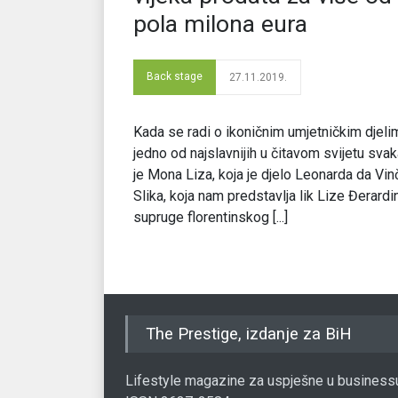
pola milona eura
Back stage
27.11.2019.
Kada se radi o ikoničnim umjetničkim djeli
jedno od najslavnijih u čitavom svijetu sva
je Mona Liza, koja je djelo Leonarda da Vinč
Slika, koja nam predstavlja lik Lize Đerardin
supruge florentinskog [...]
The Prestige, izdanje za BiH
Lifestyle magazine za uspješne u business