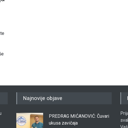
ate
še
Najnovije objave
u
Pri
PREDRAG MIĆANOVIĆ: Čuvari
sva
ukusa zavičaja
Vaš