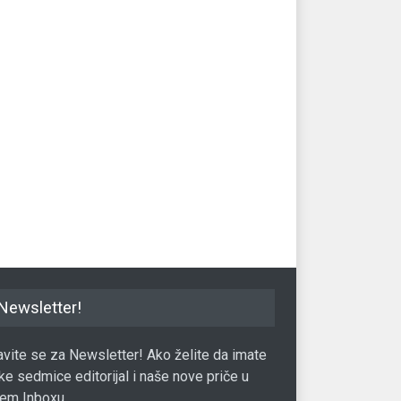
Newsletter!
javite se za Newsletter! Ako želite da imate
ke sedmice editorijal i naše nove priče u
em Inboxu.