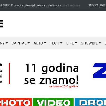
ĐURIĆ: Promocija potencijal pretvara u destinaciju
prije 3 sedmice
STEVICA LUKIĆ: M
NY
CAPITAL
AUTO
TECH
LIFE
SHOWBIZ