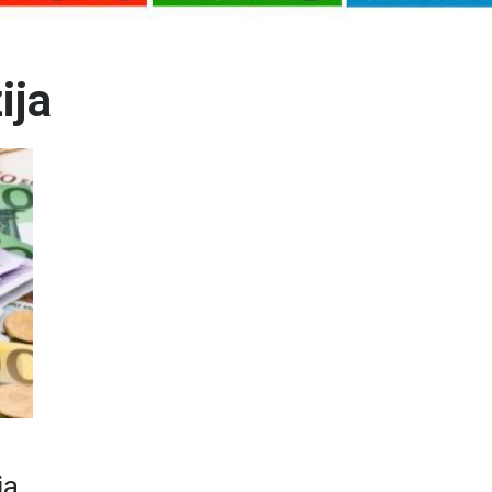
ija
ja