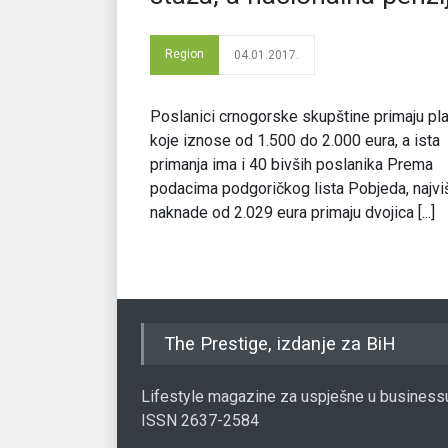
Region
04.01.2017.
Poslanici crnogorske skupštine primaju pl
koje iznose od 1.500 do 2.000 eura, a ista
primanja ima i 40 bivših poslanika Prema
podacima podgoričkog lista Pobjeda, najvi
naknade od 2.029 eura primaju dvojica [...]
The Prestige, izdanje za BiH
Lifestyle magazine za uspješne u business
ISSN 2637-2584