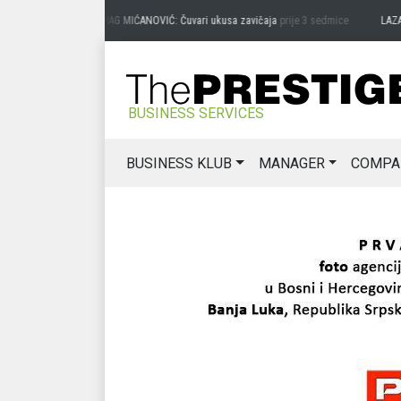
PREDRAG MIĆANOVIĆ: Čuvari ukusa zavičaja
prije 3 sedmice
LAZAR 
BUSINESS SERVICES
BUSINESS KLUB
MANAGER
COMPA