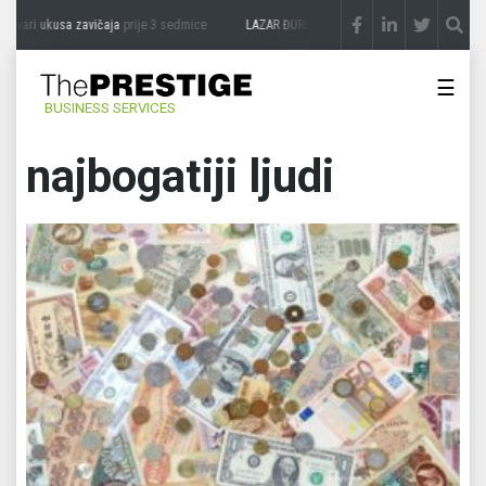
 ukusa zavičaja
prije 3 sedmice
LAZAR ĐURIĆ: Promocija potencijal pretvara u desti
☰
BUSINESS SERVICES
najbogatiji ljudi