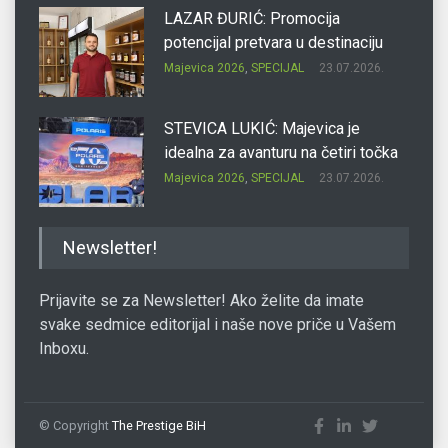
LAZAR ĐURIĆ: Promocija
potencijal pretvara u destinaciju
Majevica 2026
,
SPECIJAL
23.07.2026.
STEVICA LUKIĆ: Majevica je
idealna za avanturu na četiri točka
Majevica 2026
,
SPECIJAL
23.07.2026.
DRAGAN OSTOJIĆ: Moj karakter je
Newsletter!
iskovan na Majevici
Majevica 2026
,
SPECIJAL
23.07.2026.
Prijavite se za Newsletter! Ako želite da imate
svake sedmice editorijal i naše nove priče u Vašem
Inboxu.
SLAĐANA ZGONJANIN: Industrija
sa licem zajednice
Majevica 2026
,
SPECIJAL
23.07.2026.
© Copyright
The Prestige BiH