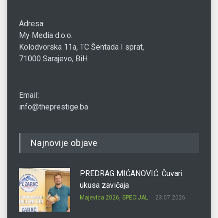
Adresa:
My Media d.o.o.
Kolodvorska 11a, TC Šentada I sprat,
71000 Sarajevo, BiH
Email:
info@theprestige.ba
Najnovije objave
PREDRAG MIĆANOVIĆ: Čuvari
ukusa zavičaja
Majevica 2026
,
SPECIJAL
23.07.2026.