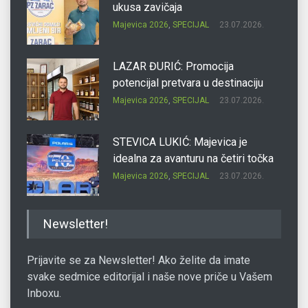
ukusa zavičaja
Majevica 2026
,
SPECIJAL
23.07.2026.
LAZAR ĐURIĆ: Promocija
potencijal pretvara u destinaciju
Majevica 2026
,
SPECIJAL
23.07.2026.
STEVICA LUKIĆ: Majevica je
idealna za avanturu na četiri točka
Majevica 2026
,
SPECIJAL
23.07.2026.
DRAGAN OSTOJIĆ: Moj karakter je
Newsletter!
iskovan na Majevici
Majevica 2026
,
SPECIJAL
23.07.2026.
Prijavite se za Newsletter! Ako želite da imate
svake sedmice editorijal i naše nove priče u Vašem
Inboxu.
SLAĐANA ZGONJANIN: Industrija