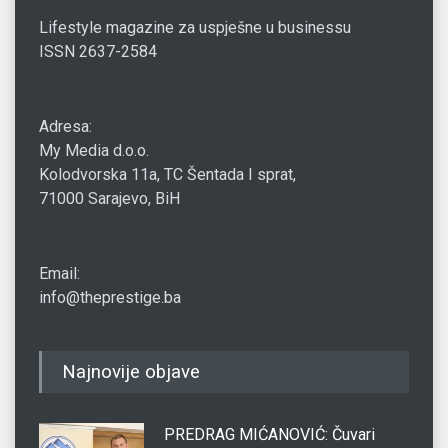
Lifestyle magazine za uspješne u businessu
ISSN 2637-2584
Adresa:
My Media d.o.o.
Kolodvorska 11a, TC Šentada I sprat,
71000 Sarajevo, BiH
Email:
info@theprestige.ba
Najnovije objave
PREDRAG MIĆANOVIĆ: Čuvari