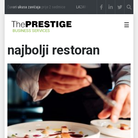
 Čuvari ukusa zavičaja
prije 2 sedmice
LAZAR ĐURIĆ: Promocija potencijal pretvara
☰
BUSINESS SERVICES
najbolji restoran