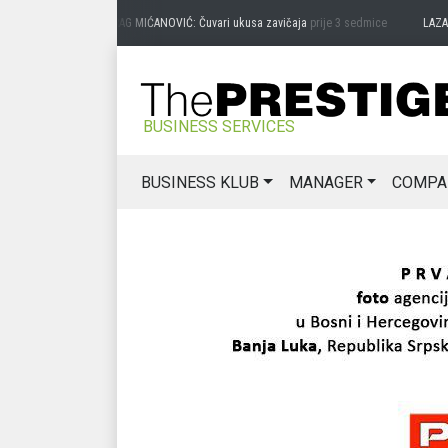
PREDRAG MIĆANOVIĆ: Čuvari ukusa zavičaja
prije 3 sedmice
LAZAR 
BUSINESS SERVICES
BUSINESS KLUB
MANAGER
COMPA