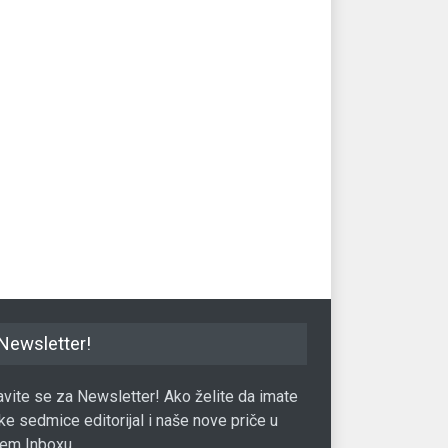
Newsletter!
javite se za Newsletter! Ako želite da imate
ke sedmice editorijal i naše nove priče u
em Inboxu.