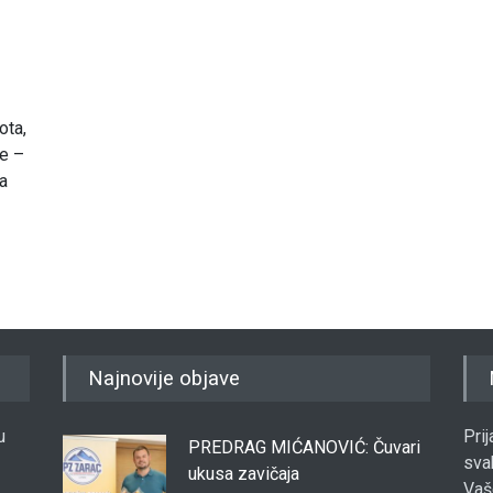
ota,
de –
ma
Najnovije objave
u
Pri
PREDRAG MIĆANOVIĆ: Čuvari
sva
ukusa zavičaja
Vaš