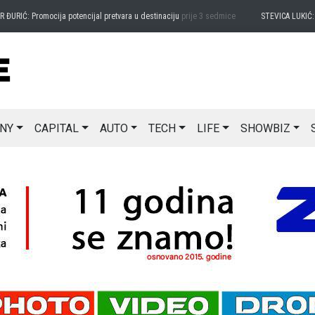
ĐURIĆ: Promocija potencijal pretvara u destinaciju
prije 3 sedmice
STEVICA LUKIĆ: Ma
NY
CAPITAL
AUTO
TECH
LIFE
SHOWBIZ