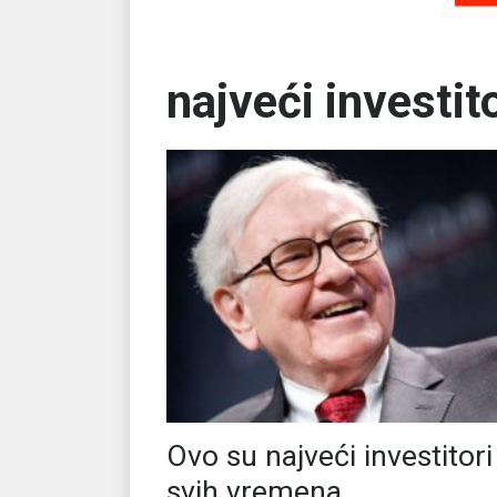
najveći investito
Ovo su najveći investitori
svih vremena