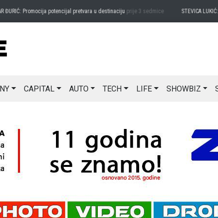
ĐURIĆ: Promocija potencijal pretvara u destinaciju
prije 3 sedmice
STEVICA LUKIĆ: M
NY
CAPITAL
AUTO
TECH
LIFE
SHOWBIZ