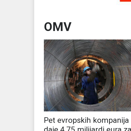
OMV
Pet evropskih kompanija
daje 4,75 milijardi eura z