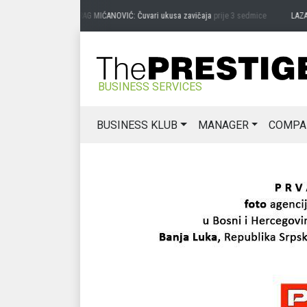
PREDRAG MIĆANOVIĆ: Čuvari ukusa zavičaja
prije 3 sedmice
LAZAR 
BUSINESS SERVICES
BUSINESS KLUB
MANAGER
COMPA