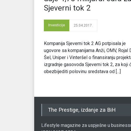
Sjeverni tok 2
Investicije
25.04.2017.
Kompanija Sjeverni tok 2 AG potpisala je
ugovore sa kompanijama Anži, OMV, Rojal 
Šel, Uniper i Vinteršel o finansiranju projekt
izgradnje gasovoda Sjeverni tok 2, za koji 
obezbijediti polovinu sredstava od [...]
The Prestige, izdanje za BiH
Lifestyle magazine za uspješne u business