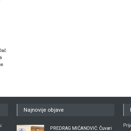
Dač
a
će
Najnovije objave
u
Pri
PREDRAG MIĆANOVIĆ: Čuvari