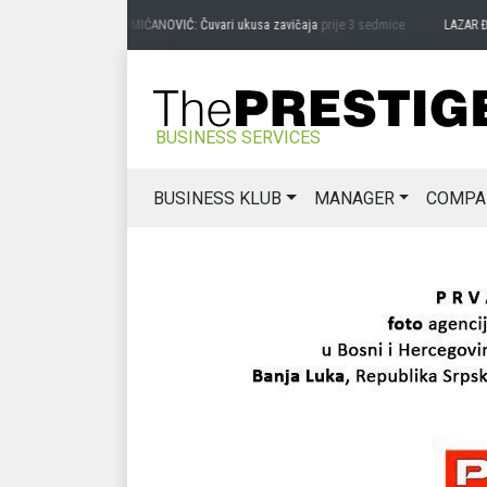
PREDRAG MIĆANOVIĆ: Čuvari ukusa zavičaja
prije 3 sedmice
LAZAR ĐURIĆ: P
BUSINESS SERVICES
BUSINESS KLUB
MANAGER
COMPA