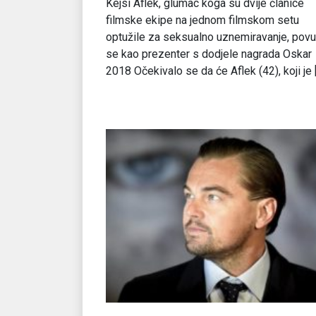
Kejsi Aflek, glumac koga su dvije članice
filmske ekipe na jednom filmskom setu
optužile za seksualno uznemiravanje, pov
se kao prezenter s dodjele nagrada Oskar
2018 Očekivalo se da će Aflek (42), koji je [.