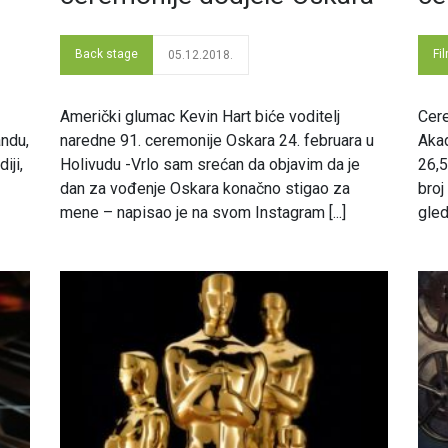
Back stage
Fi
05.12.2018.
Američki glumac Kevin Hart biće voditelj
Cere
andu,
naredne 91. ceremonije Oskara 24. februara u
Akad
iji,
Holivudu -Vrlo sam srećan da objavim da je
26,5
dan za vođenje Oskara konačno stigao za
broj
mene – napisao je na svom Instagram [...]
gled