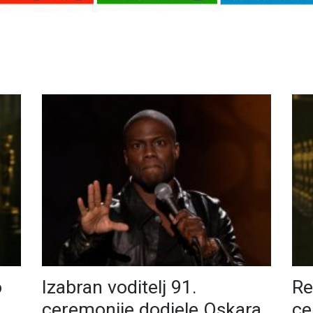
o
Izabran voditelj 91.
Re
ceremonije dodjele Oskara
ce