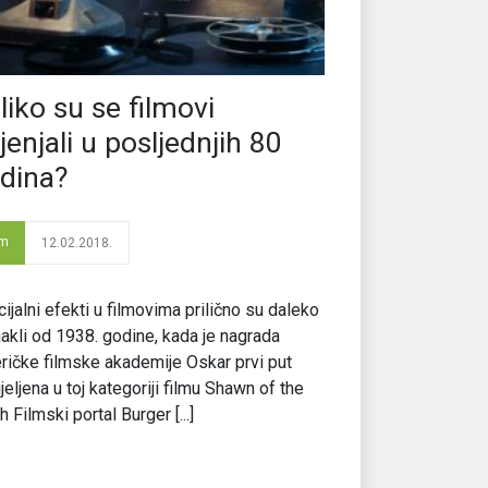
liko su se filmovi
jenjali u posljednjih 80
dina?
lm
12.02.2018.
ijalni efekti u filmovima prilično su daleko
kli od 1938. godine, kada je nagrada
ičke filmske akademije Oskar prvi put
jeljena u toj kategoriji filmu Shawn of the
h Filmski portal Burger [...]