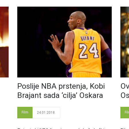
Poslije NBA prstenja, Kobi
Ov
Brajant sada ‘cilja’ Oskara
Os
Film
Fi
24.01.2018.