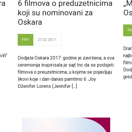
ra
6 filmova o preduzetnicima
„M
koji su nominovani za
Os
Oskara
Fi
Film
27.02.2017.
Dram
vih“
najb
Dodjela Oskara 2017. godine je završena, a ova
e
film
ceremonija inspirisala je sajt Inc da se podsjeti
Dodj
filmova o preuzetnicima, u kojima se pojavljuju
greš
likovi koje i dan-danas pamtimo 6. Joy
Dženifer Lorens (Jennifer [...]