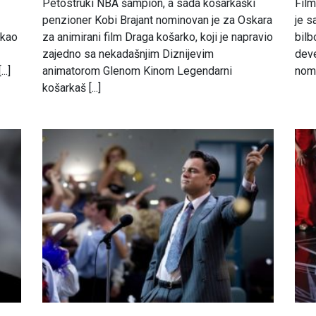
Petostruki NBA šampion, a sada košarkaški
Film
penzioner Kobi Brajant nominovan je za Oskara
je s
ukao
za animirani film Draga košarko, koji je napravio
bilb
zajedno sa nekadašnjim Diznijevim
deve
..]
animatorom Glenom Kinom Legendarni
nomin
košarkaš [...]