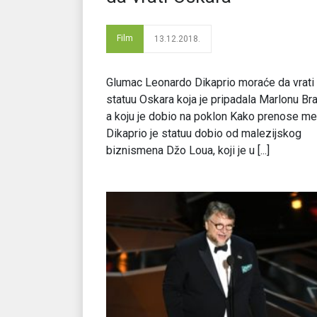
Film
13.12.2018.
Glumac Leonardo Dikaprio moraće da vrati
statuu Oskara koja je pripadala Marlonu Br
a koju je dobio na poklon Kako prenose med
Dikaprio je statuu dobio od malezijskog
biznismena Džo Loua, koji je u [...]