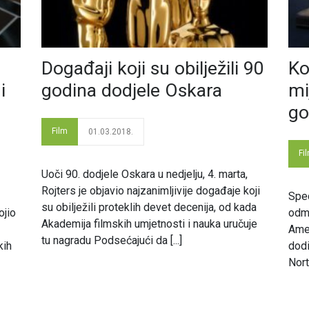
Događaji koji su obilježili 90
Ko
i
godina dodjele Oskara
mi
go
Film
01.03.2018.
Fi
Uoči 90. dodjele Oskara u nedjelju, 4. marta,
Rojters je objavio najzanimljivije događaje koji
Spec
su obilježili proteklih devet decenija, od kada
ojio
odma
Akademija filmskih umjetnosti i nauka uručuje
Amer
tu nagradu Podsećajući da [...]
kih
dodi
Nort