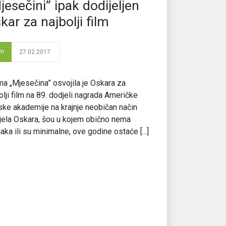
jesečini” ipak dodijeljen
kar za najbolji film
lm
27.02.2017.
a „Mjesečina” osvojila je Oskara za
olji film na 89. dodjeli nagrada Američke
ske akademije na krajnje neobičan način
ela Oskara, šou u kojem obično nema
aka ili su minimalne, ove godine ostaće [...]