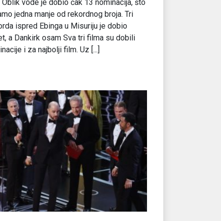
 Oblik vode je dobio čak 13 nominacija, što
amo jedna manje od rekordnog broja. Tri
orda ispred Ebinga u Misuriju je dobio
t, a Dankirk osam Sva tri filma su dobili
acije i za najbolji film. Uz [...]