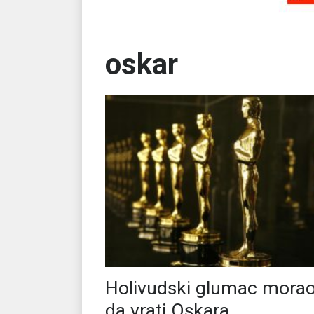
oskar
Holivudski glumac mora
da vrati Oskara