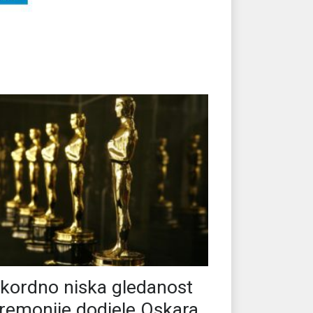
kordno niska gledanost
remonije dodjele Oskara