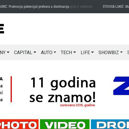
romocija potencijal pretvara u destinaciju
prije 3 sedmice
STEVICA LUKIĆ: Majevica 
NY
CAPITAL
AUTO
TECH
LIFE
SHOWBIZ