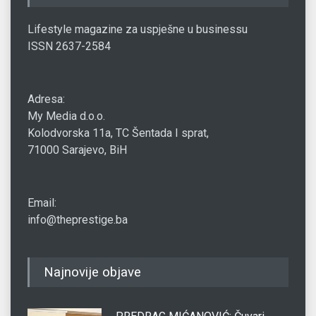
Lifestyle magazine za uspješne u businessu
ISSN 2637-2584
Adresa:
My Media d.o.o.
Kolodvorska 11a, TC Šentada I sprat,
71000 Sarajevo, BiH
Email:
info@theprestige.ba
Najnovije objave