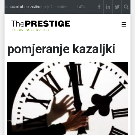
VIĆ: Čuvari ukusa zavičaja
prije 2 sedmice
LAZAR ĐURIĆ: Promocija potencijal pret
☰
BUSINESS SERVICES
pomjeranje kazaljki