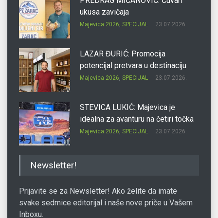
PREDRAG MIĆANOVIĆ: Čuvari
ukusa zavičaja
Majevica 2026
,
SPECIJAL
23.07.2026.
LAZAR ĐURIĆ: Promocija
potencijal pretvara u destinaciju
Majevica 2026
,
SPECIJAL
23.07.2026.
STEVICA LUKIĆ: Majevica je
idealna za avanturu na četiri točka
Majevica 2026
,
SPECIJAL
23.07.2026.
DRAGAN OSTOJIĆ: Moj karakter je
Newsletter!
iskovan na Majevici
Majevica 2026
,
SPECIJAL
23.07.2026.
Prijavite se za Newsletter! Ako želite da imate
svake sedmice editorijal i naše nove priče u Vašem
Inboxu.
SLAĐANA ZGONJANIN: Industrija