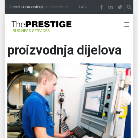
VIĆ: Čuvari ukusa zavičaja
prije 3 sedmice
LAZAR ĐURIĆ: Promocija potencijal pret
☰
BUSINESS SERVICES
proizvodnja dijelova