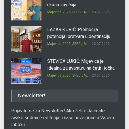
ukusa zavičaja
Majevica 2026
,
SPECIJAL
23.07.2026.
LAZAR ĐURIĆ: Promocija
potencijal pretvara u destinaciju
Majevica 2026
,
SPECIJAL
23.07.2026.
STEVICA LUKIĆ: Majevica je
idealna za avanturu na četiri točka
Majevica 2026
,
SPECIJAL
23.07.2026.
DRAGAN OSTOJIĆ: Moj karakter je
Newsletter!
iskovan na Majevici
Majevica 2026
,
SPECIJAL
23.07.2026.
Prijavite se za Newsletter! Ako želite da imate
svake sedmice editorijal i naše nove priče u Vašem
Inboxu.
SLAĐANA ZGONJANIN: Industrija