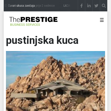
IĆ: Čuvari ukusa zavičaja
prije 2 sedmice
LAZAR ĐURIĆ: Promocija potencijal pret
☰
BUSINESS SERVICES
pustinjska kuca