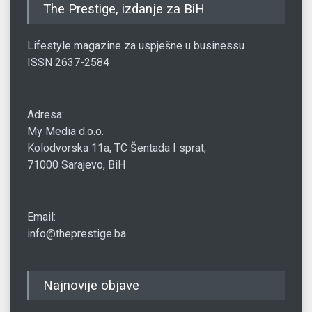
The Prestige, izdanje za BiH
Lifestyle magazine za uspješne u businessu
ISSN 2637-2584
Adresa:
My Media d.o.o.
Kolodvorska 11a, TC Šentada I sprat,
71000 Sarajevo, BiH
Email:
info@theprestige.ba
Najnovije objave