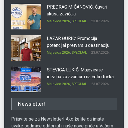
PREDRAG MIĆANOVIĆ: Čuvari
ukusa zavičaja
Majevica 2026
,
SPECIJAL
23.07.2026.
LAZAR ĐURIĆ: Promocija
potencijal pretvara u destinaciju
Majevica 2026
,
SPECIJAL
23.07.2026.
STEVICA LUKIĆ: Majevica je
idealna za avanturu na četiri točka
Majevica 2026
,
SPECIJAL
23.07.2026.
DRAGAN OSTOJIĆ: Moj karakter je
Newsletter!
iskovan na Majevici
Majevica 2026
,
SPECIJAL
23.07.2026.
Prijavite se za Newsletter! Ako želite da imate
svake sedmice editorijal i naše nove priče u Vašem