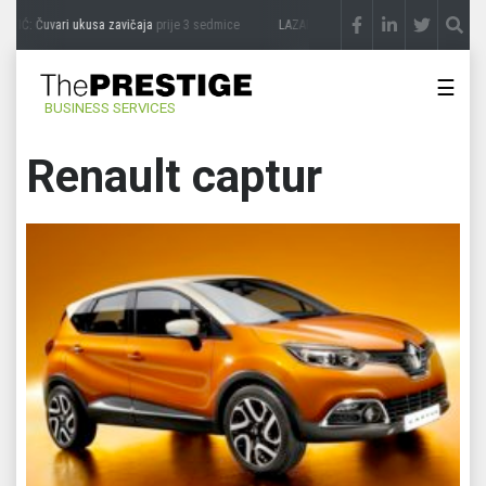
IĆ: Čuvari ukusa zavičaja
prije 3 sedmice
LAZAR ĐURIĆ: Promocija potencijal pret
☰
BUSINESS SERVICES
Renault captur