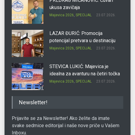
PREDRAG MIĆANOVIĆ: Čuvari
ukusa zavičaja
Majevica 2026
,
SPECIJAL
23.07.2026.
LAZAR ĐURIĆ: Promocija
potencijal pretvara u destinaciju
Majevica 2026
,
SPECIJAL
23.07.2026.
STEVICA LUKIĆ: Majevica je
idealna za avanturu na četiri točka
Majevica 2026
,
SPECIJAL
23.07.2026.
DRAGAN OSTOJIĆ: Moj karakter je
Newsletter!
iskovan na Majevici
Majevica 2026
,
SPECIJAL
23.07.2026.
Prijavite se za Newsletter! Ako želite da imate
svake sedmice editorijal i naše nove priče u Vašem
Inboxu.
SLAĐANA ZGONJANIN: Industrija