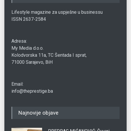
Lifestyle magazine za uspješne u businessu
ISSN 2637-2584
Adresa:
My Media d.o.o.
Kolodvorska 11a, TC Šentada I sprat,
71000 Sarajevo, BiH
Email:
info@theprestige.ba
Najnovije objave