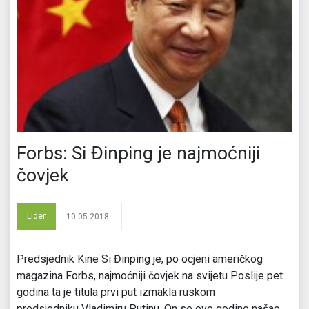
Forbs: Si Đinping je najmoćniji
čovjek
Lider
10.05.2018.
Predsjednik Kine Si Đinping je, po ocjeni američkog
magazina Forbs, najmoćniji čovjek na svijetu Poslije pet
godina ta je titula prvi put izmakla ruskom
predsjedniku Vladimiru Putinu. On se ove godine našao