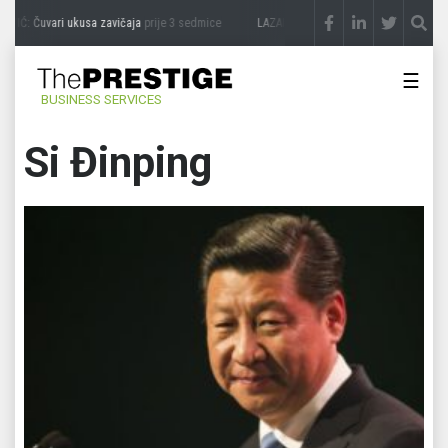
IĆ: Čuvari ukusa zavičaja
prije 3 sedmice
LAZAR ĐURIĆ: Promocija potencijal pretv
☰
BUSINESS SERVICES
Si Đinping