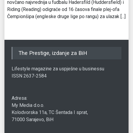
novčano najvrednija u fudbalu Hadersfild (Huddersfield) i
Riding (Reading) odigraće od 16 časova finale plej-ofa
Čempionšipa (engleske druge lige po rangu) za ulazak [...]
The Prestige, izdanje za BiH
Lifestyle magazine za uspješne u businessu
ISSN 2637-2584
Adresa:
My Media d.o.o.
Kolodvorska 11a, TC Šentada I sprat,
71000 Sarajevo, BiH