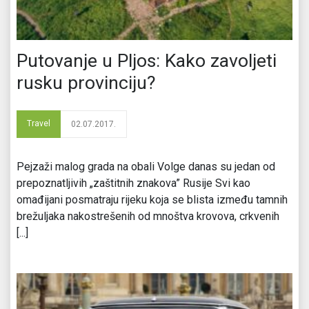
Putovanje u Pljos: Kako zavolјeti
rusku provinciju?
Travel
02.07.2017.
Pejzaži malog grada na obali Volge danas su jedan od
prepoznatljivih „zaštitnih znakova” Rusije Svi kao
omađijani posmatraju rijeku koja se blista između tamnih
brežuljaka nakostrešenih od mnoštva krovova, crkvenih
[...]