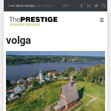
IĆ: Čuvari ukusa zavičaja
prije 3 sedmice
LAZAR ĐURIĆ: Promocija potencijal pretv
☰
BUSINESS SERVICES
volga