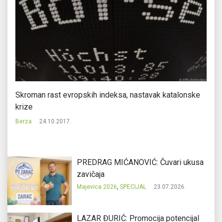
Skroman rast evropskih indeksa, nastavak katalonske
Po
krize
Svi
Berza
24.10.2017.
PREDRAG MIĆANOVIĆ: Čuvari ukusa
zavičaja
Majevica 2026
,
SPECIJAL
23.07.2026.
LAZAR ĐURIĆ: Promocija potencijal