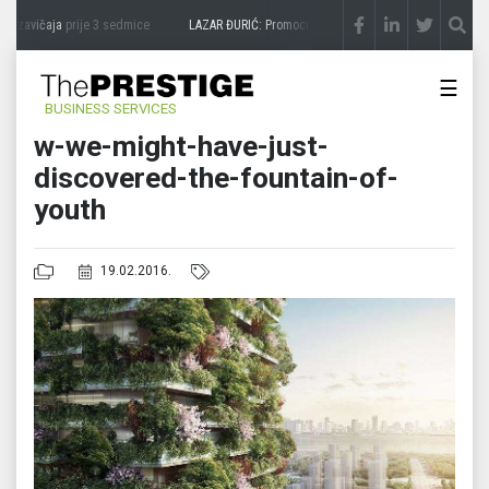
a zavičaja
prije 3 sedmice
LAZAR ĐURIĆ: Promocija potencijal pretvara u destinaciju
☰
BUSINESS SERVICES
w-we-might-have-just-
discovered-the-fountain-of-
youth
19.02.2016.