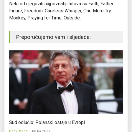
Neki od njegovih najpoznatiji hitova su Faith, Father
Figure, Freedom, Careless Whisper, One More Try,
Monkey, Praying for Time, Outside.
Preporučujemo vam i sljedeće:
Vjeridba na Mundijalu: Najbolji fudbaler se ženi?
Back stage
21.06.2018.