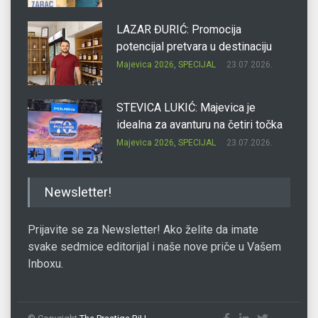
LAZAR ĐURIĆ: Promocija
potencijal pretvara u destinaciju
Majevica 2026
,
SPECIJAL
23.07.2026.
STEVICA LUKIĆ: Majevica je
idealna za avanturu na četiri točka
Majevica 2026
,
SPECIJAL
23.07.2026.
DRAGAN OSTOJIĆ: Moj karakter je
Newsletter!
iskovan na Majevici
Majevica 2026
,
SPECIJAL
23.07.2026.
Prijavite se za Newsletter! Ako želite da imate
svake sedmice editorijal i naše nove priče u Vašem
Inboxu.
SLAĐANA ZGONJANIN: Industrija
sa licem zajednice
Majevica 2026
,
SPECIJAL
23.07.2026.