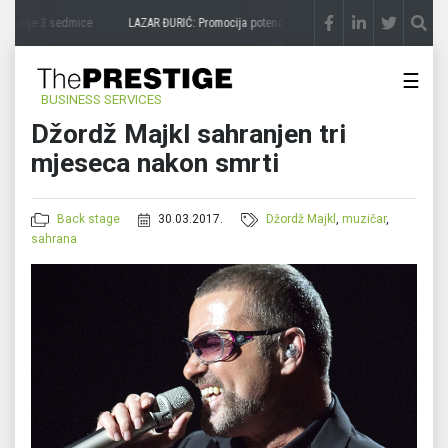
a
prije 3 sedmice
LAZAR ĐURIĆ: Promocija potencijal pretvara u destinaciju
prije 3 s
☰
BUSINESS SERVICES
Džordž Majkl sahranjen tri
mjeseca nakon smrti
Back stage
30.03.2017.
Džordž Majkl
,
muzičar
,
sahrana