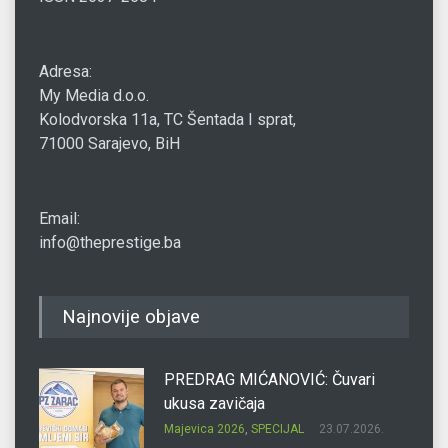
Adresa:
My Media d.o.o.
Kolodvorska 11a, TC Šentada I sprat,
71000 Sarajevo, BiH
Email:
info@theprestige.ba
Najnovije objave
PREDRAG MIĆANOVIĆ: Čuvari
ukusa zavičaja
Majevica 2026
,
SPECIJAL
23.07.2026.