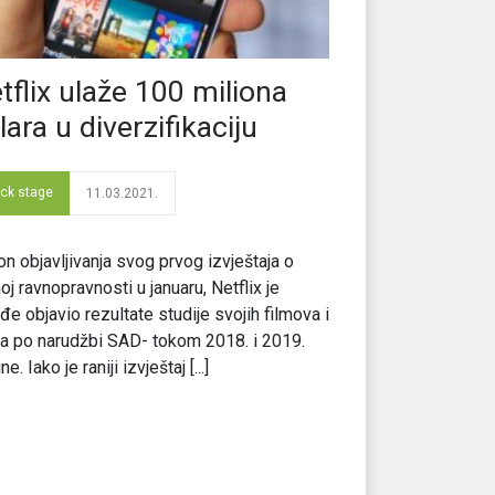
tflix ulaže 100 miliona
lara u diverzifikaciju
ck stage
11.03.2021.
n objavljivanja svog prvog izvještaja o
oj ravnopravnosti u januaru, Netflix je
đe objavio rezultate studije svojih filmova i
ja po narudžbi SAD- tokom 2018. i 2019.
e. Iako je raniji izvještaj [...]