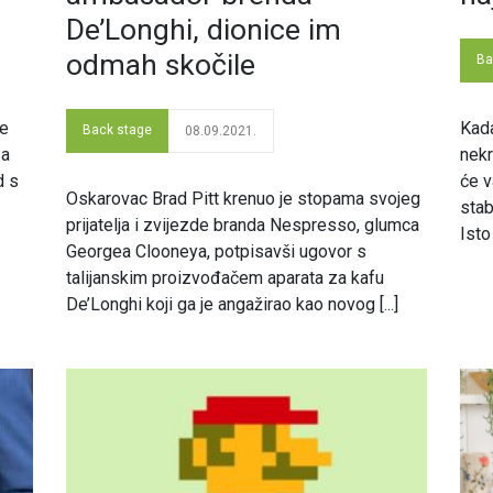
De’Longhi, dionice im
odmah skočile
Ba
ne
Kada
Back stage
08.09.2021.
sa
nekr
d s
će v
Oskarovac Brad Pitt krenuo je stopama svojeg
stab
prijatelja i zvijezde branda Nespresso, glumca
Isto 
Georgea Clooneya, potpisavši ugovor s
talijanskim proizvođačem aparata za kafu
De’Longhi koji ga je angažirao kao novog [...]