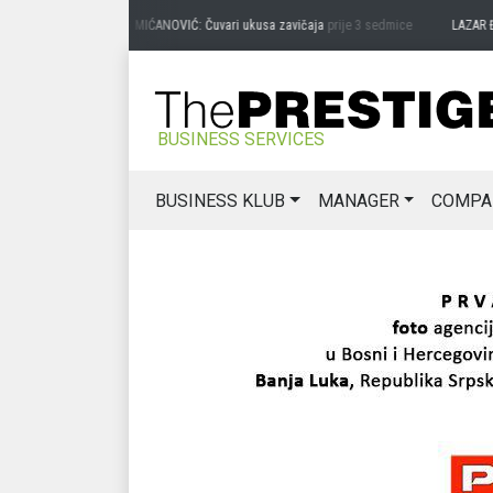
PREDRAG MIĆANOVIĆ: Čuvari ukusa zavičaja
prije 3 sedmice
LAZAR ĐURIĆ: P
BUSINESS SERVICES
BUSINESS KLUB
MANAGER
COMPA