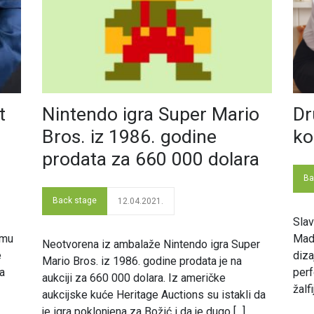
t
Nintendo igra Super Mario
Dr
Bros. iz 1986. godine
ko
prodata za 660 000 dolara
Ba
Back stage
12.04.2021.
Slav
umu
Made
Neotvorena iz ambalaže Nintendo igra Super
e
diza
Mario Bros. iz 1986. godine prodata je na
na
perf
aukciji za 660 000 dolara. Iz američke
žalf
aukcijske kuće Heritage Auctions su istakli da
je igra poklonjena za Božić i da je dugo [...]