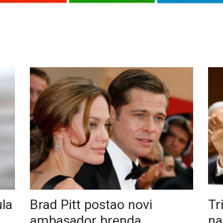
ula
Brad Pitt postao novi
Tr
ambasador brenda
na