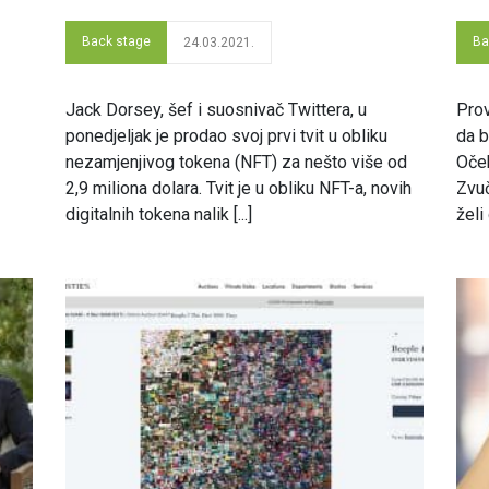
Back stage
Ba
24.03.2021.
Jack Dorsey, šef i suosnivač Twittera, u
Prov
ponedjeljak je prodao svoj prvi tvit u obliku
da b
nezamjenjivog tokena (NFT) za nešto više od
Oček
2,9 miliona dolara. Tvit je u obliku NFT-a, novih
Zvuč
digitalnih tokena nalik [...]
želi