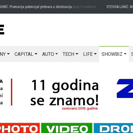
romocija potencijal pretvara u destinaciju
prije 3 sedmice
STEVICA LUKIĆ: Majevica j
NY
CAPITAL
AUTO
TECH
LIFE
SHOWBIZ