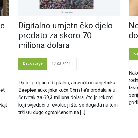
ce
Digitalno umjetničko djelo
Ne
prodato za skoro 70
do
miliona dolara
Ba
Back stage
12.03.2021.
Nako
rodn
g
Djelo, potpuno digitalno, američkog umjetnika
tako
met
Beeplea aukcijska kuća Christie’s prodala je u
seri
četvrtak za 69,3 miliona dolara, što je rekord
godin
Najt
koji svjedoči o revoluciji što se događa na tom
tržištu dugo ograničenom na [...]