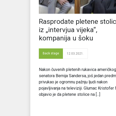
Rasprodate pletene stoli
iz „intervjua vijeka“,
kompanija u šoku
Back stage
12.03.2021.
Nakon čuvenih pletenih rukavica američko
senatora Bernija Sandersa, još jedan pred
privukao je ogromnu pažnju ljudi nakon
pojavljivanja na televiziji. Glumac Kristofer 
objavio je da pletene stolice na [...]