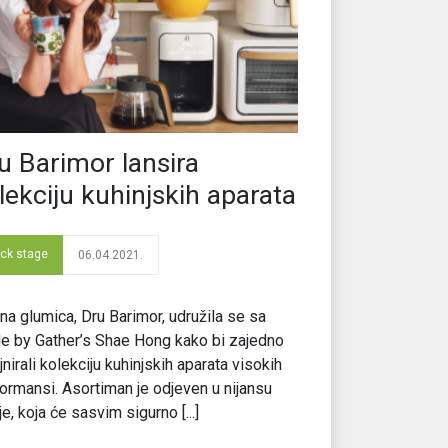
u Barimor lansira
lekciju kuhinjskih aparata
ck stage
06.04.2021.
na glumica, Dru Barimor, udružila se sa
 by Gather’s Shae Hong kako bi zajedno
jnirali kolekciju kuhinjskih aparata visokih
ormansi. Asortiman je odjeven u nijansu
ije, koja će sasvim sigurno [...]