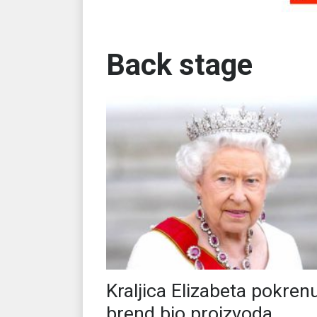
Back stage
Kraljica Elizabeta pokren
brend bio proizvoda