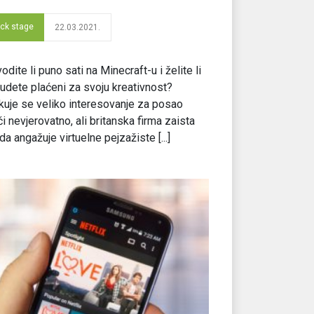
ck stage
22.03.2021.
odite li puno sati na Minecraft-u i želite li
udete plaćeni za svoju kreativnost?
uje se veliko interesovanje za posao
i nevjerovatno, ali britanska firma zaista
 da angažuje virtuelne pejzažiste [...]