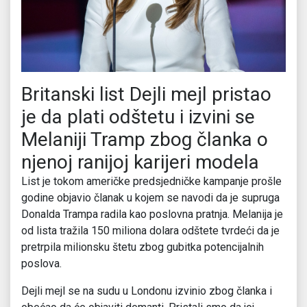
Britanski list Dejli mejl pristao
je da plati odštetu i izvini se
Melaniji Tramp zbog članka o
njenoj ranijoj karijeri modela
List je tokom američke predsjedničke kampanje prošle
godine objavio članak u kojem se navodi da je supruga
Donalda Trampa radila kao poslovna pratnja. Melanija je
od lista tražila 150 miliona dolara odštete tvrdeći da je
pretrpila milionsku štetu zbog gubitka potencijalnih
poslova.
Dejli mejl se na sudu u Londonu izvinio zbog članka i