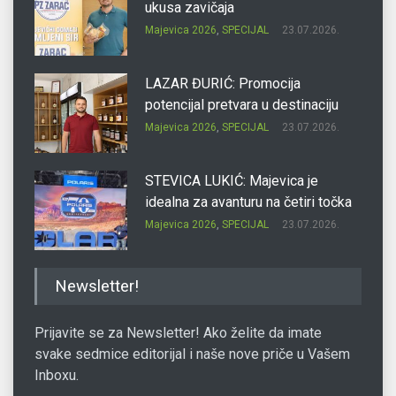
ukusa zavičaja
Majevica 2026
,
SPECIJAL
23.07.2026.
LAZAR ĐURIĆ: Promocija
potencijal pretvara u destinaciju
Majevica 2026
,
SPECIJAL
23.07.2026.
STEVICA LUKIĆ: Majevica je
idealna za avanturu na četiri točka
Majevica 2026
,
SPECIJAL
23.07.2026.
DRAGAN OSTOJIĆ: Moj karakter je
Newsletter!
iskovan na Majevici
Majevica 2026
,
SPECIJAL
23.07.2026.
Prijavite se za Newsletter! Ako želite da imate
svake sedmice editorijal i naše nove priče u Vašem
Inboxu.
SLAĐANA ZGONJANIN: Industrija