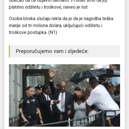
obećao da će objaviti demanti. Pristali smo da joj
platimo odštetu i troškove, naveo je list.
Osoba bliska slučaju rekla da je da je nagodba teška
manje od tri miliona dolara, uključujući odštetu i
troškove postupka. (N1)
Preporučujemo vam i sljedeće: