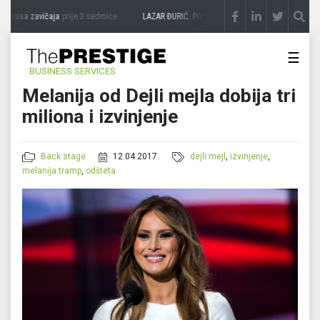
ukusa zavičaja
prije 3 sedmice
LAZAR ĐURIĆ: Promocija potencijal pretvara u destin
☰
BUSINESS SERVICES
Melanija od Dejli mejla dobija tri
miliona i izvinjenje
Back stage
12.04.2017.
dejli mejl
,
izvinjenje
,
melanija tramp
,
odšteta