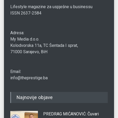
Lifestyle magazine za uspješne u businessu
ISSN 2637-2584
Adresa:
My Media d.o.o.
Kolodvorska 11a, TC Šentada I sprat,
71000 Sarajevo, BiH
Email:
info@theprestige.ba
Najnovije objave
PREDRAG MIĆANOVIĆ: Čuvari