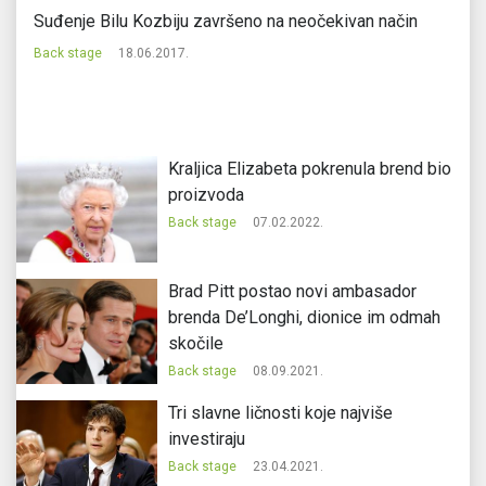
Suđenje Bilu Kozbiju završeno na neočekivan način
Sk
Back stage
18.06.2017.
Ba
Kraljica Elizabeta pokrenula brend bio
proizvoda
Back stage
07.02.2022.
Brad Pitt postao novi ambasador
brenda De’Longhi, dionice im odmah
skočile
Back stage
08.09.2021.
Tri slavne ličnosti koje najviše
investiraju
Back stage
23.04.2021.