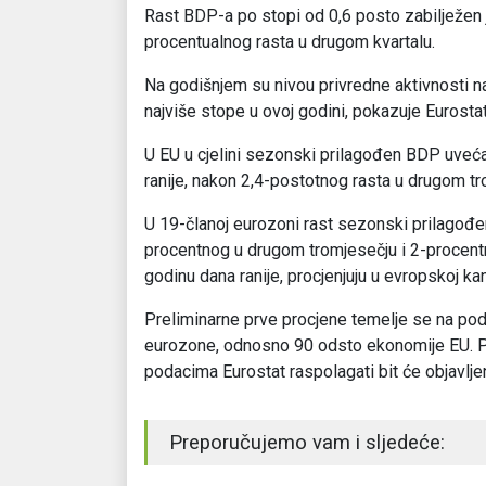
Rast BDP-a po stopi od 0,6 posto zabilježen 
procentualnog rasta u drugom kvartalu.
Na godišnjem su nivou privredne aktivnosti n
najviše stope u ovoj godini, pokazuje Eurostat
U EU u cjelini sezonski prilagođen BDP uveć
ranije, nakon 2,4-postotnog rasta u drugom tr
U 19-članoj eurozoni rast sezonski prilagođe
procentnog u drugom tromjesečju i 2-procent
godinu dana ranije, procjenjuju u evropskoj kanc
Preliminarne prve procjene temelje se na po
eurozone, odnosno 90 odsto ekonomije EU. Pr
podacima Eurostat raspolagati bit će objavl
Preporučujemo vam i sljedeće: