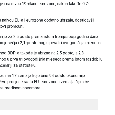
je i na nivou 19-člane eurozone, nakon takođe 0,7-
a naivou EU-a i eurozone dodatno ubrzale, dostigavši
ovi proračuni.
an je za 2,5 posto prema istom tromjesečju godinu dana
omjesečju i 2,1-postotnog u prva tri ovogodišnja mjeseca.
nog BDP-a takođe je ubrzao na 2,5 posto, s 2,3-
nog u prva tri ovogodišnja mjeseca prema istom razdoblju
elariji za statistiku.
dacima 17 zemalja koje čine 94 odsto ekonomije
ve procjene rastu EU, eurozone i zemalja čijim će
jene sredinom novembra.