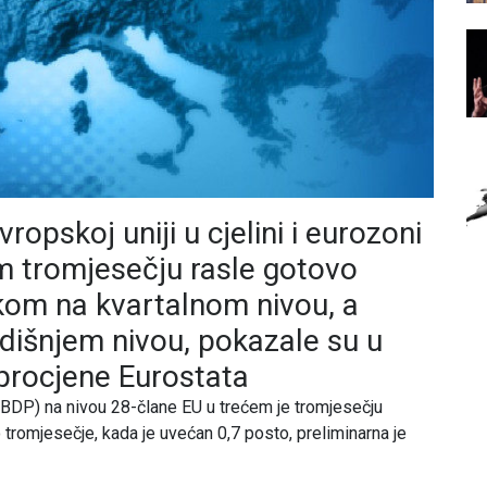
opskoj uniji u cjelini i eurozoni
m tromjesečju rasle gotovo
om na kvartalnom nivou, a
dišnjem nivou, pokazale su u
 procjene Eurostata
BDP) na nivou 28-člane EU u trećem je tromjesečju
tromjesečje, kada je uvećan 0,7 posto, preliminarna je