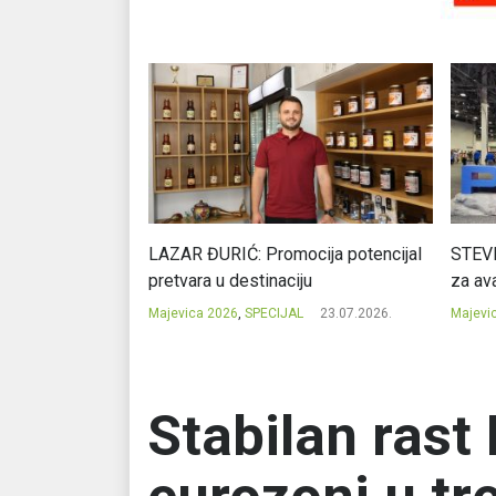
Ć: Čuvari ukusa
LAZAR ĐURIĆ: Promocija potencijal
STEVI
pretvara u destinaciju
za ava
23.07.2026.
Majevica 2026
,
SPECIJAL
23.07.2026.
Majevi
Stabilan rast