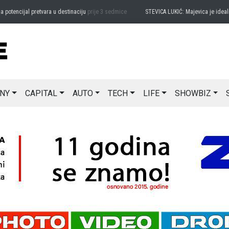
ncijal pretvara u destinaciju
prije 3 sedmice
STEVICA LUKIĆ: Majevica je idealna za
NY
CAPITAL
AUTO
TECH
LIFE
SHOWBIZ