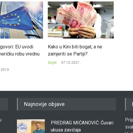
govori: EU uvodi
Kako u Kini biti bogat, a ne
Prosje
meričku robu vrednu
zamjeriti se Partiji?
80.000
Svijet
07.10.2021.
Svijet
.2019.
Najnovije objave
u
Pri
PREDRAG MIĆANOVIĆ: Čuvari
sva
ukusa zavičaja