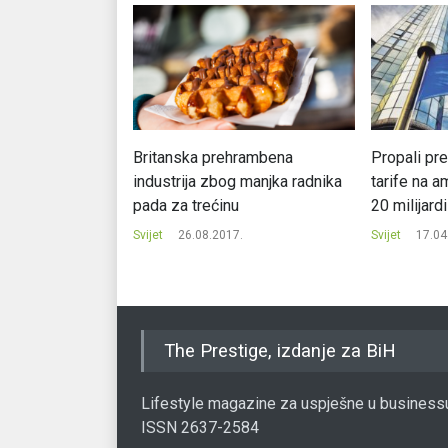
 radnu nedjelju
Britanska prehrambena
Propali pre
ana
industrija zbog manjka radnika
tarife na a
pada za trećinu
20 milijardi
.
Svijet
26.08.2017.
Svijet
17.04
The Prestige, izdanje za BiH
Lifestyle magazine za uspješne u business
ISSN 2637-2584