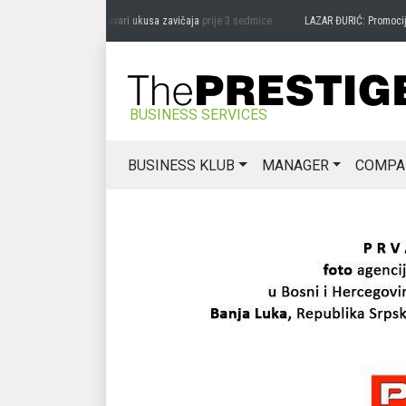
RAG MIĆANOVIĆ: Čuvari ukusa zavičaja
prije 3 sedmice
LAZAR ĐURIĆ: Promocija pote
BUSINESS SERVICES
BUSINESS KLUB
MANAGER
COMPA