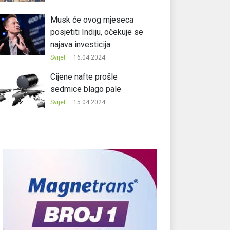
Musk će ovog mjeseca
posjetiti Indiju, očekuje se
najava investicija
Svijet
16.04.2024.
Cijene nafte prošle
sedmice blago pale
Svijet
15.04.2024.