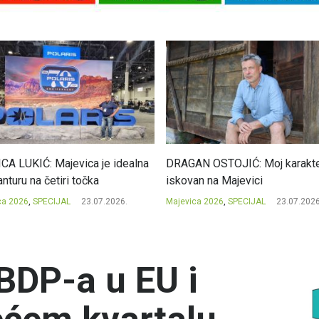
CA LUKIĆ: Majevica je idealna
DRAGAN OSTOJIĆ: Moj karakte
nturu na četiri točka
iskovan na Majevici
ca 2026
,
SPECIJAL
23.07.2026.
Majevica 2026
,
SPECIJAL
23.07.2026
 BDP-a u EU i