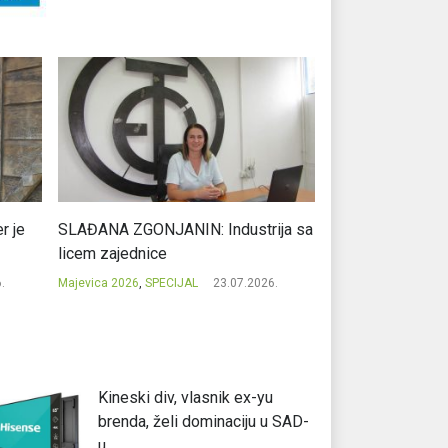
r je
SLAĐANA ZGONJANIN: Industrija sa
NIKOLA GAVRIĆ: L
licem zajednice
regionalni uspje
.
Majevica 2026
,
SPECIJAL
23.07.2026.
Majevica 2026
,
SPEC
Kineski div, vlasnik ex-yu
brenda, želi dominaciju u SAD-
u