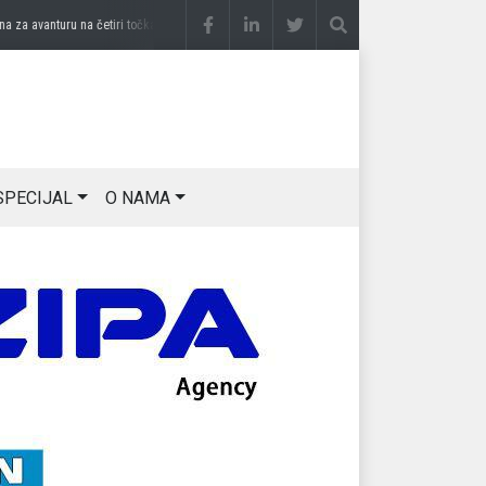
 avanturu na četiri točka
prije 3 sedmice
DRAGAN OSTOJIĆ: Moj karakter je iskovan 
SPECIJAL
O NAMA