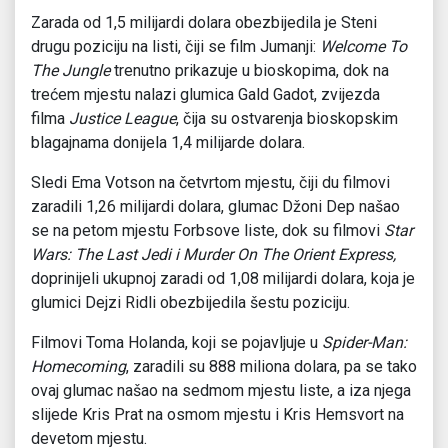
Zarada od 1,5 milijardi dolara obezbijedila je Steni
drugu poziciju na listi, čiji se film Jumanji:
Welcome To
The Jungle
trenutno prikazuje u bioskopima, dok na
trećem mjestu nalazi glumica Gald Gadot, zvijezda
filma
Justice League
, čija su ostvarenja bioskopskim
blagajnama donijela 1,4 milijarde dolara.
Sledi Ema Votson na četvrtom mjestu, čiji du filmovi
zaradili 1,26 milijardi dolara, glumac Džoni Dep našao
se na petom mjestu Forbsove liste, dok su filmovi
Star
Wars: The Last Jedi i Murder On The Orient Express,
doprinijeli ukupnoj zaradi od 1,08 milijardi dolara, koja je
glumici Dejzi Ridli obezbijedila šestu poziciju.
Filmovi Toma Holanda, koji se pojavljuje u
Spider-Man:
Homecoming
, zaradili su 888 miliona dolara, pa se tako
ovaj glumac našao na sedmom mjestu liste, a iza njega
slijede Kris Prat na osmom mjestu i Kris Hemsvort na
devetom mjestu.