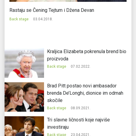
Rastaju se Čening Tejtum i Džena Devan
Za
Back stage
03.04.2018.
Ba
Kraljica Elizabeta pokrenula brend bio
proizvoda
Back stage
07.02.2022.
Brad Pitt postao novi ambasador
brenda De’Longhi, dionice im odmah
skočile
Back stage
08.09.2021.
Tri slavne ličnosti koje najviše
investiraju
Back stage
23.04.2021.