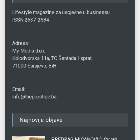
Lifestyle magazine za uspješne u businessu
ISSN 2637-2584
Adresa:
My Media d.o.o.
Kolodvorska 11a, TC Šentada I sprat,
71000 Sarajevo, BiH
Email:
info@theprestige.ba
Najnovije objave
PREDRAG MIĆANOVIĆ: Čuvari