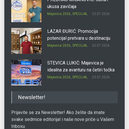
ukusa zavičaja
Majevica 2026
,
SPECIJAL
23.07.2026.
LAZAR ĐURIĆ: Promocija
potencijal pretvara u destinaciju
Majevica 2026
,
SPECIJAL
23.07.2026.
STEVICA LUKIĆ: Majevica je
idealna za avanturu na četiri točka
Majevica 2026
,
SPECIJAL
23.07.2026.
DRAGAN OSTOJIĆ: Moj karakter je
Newsletter!
iskovan na Majevici
Majevica 2026
,
SPECIJAL
23.07.2026.
Prijavite se za Newsletter! Ako želite da imate
svake sedmice editorijal i naše nove priče u Vašem
Inboxu.
SLAĐANA ZGONJANIN: Industrija