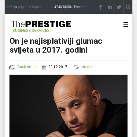
 zavičaja
prije 3 sedmice
LAZAR ĐURIĆ: Promocija potencijal pretvara u destinaciju
☰
BUSINESS SERVICES
On je najisplativiji glumac
svijeta u 2017. godini
Back stage
29.12.2017.
vin dizel