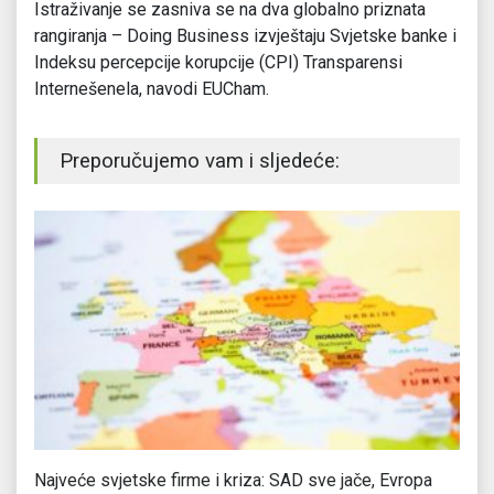
Istraživanje se zasniva se na dva globalno priznata
rangiranja – Doing Business izvještaju Svjetske banke i
Indeksu percepcije korupcije (CPI) Transparensi
Internešenela, navodi EUCham.
Preporučujemo vam i sljedeće:
Najveće svjetske firme i kriza: SAD sve jače, Evropa
Nj