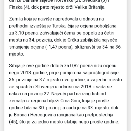
da iza Danske slijede Norveška (2), Švedska (3) i
Finska (4), dok peto mjesto drži Velika Britanija.
Zemlja koja je najviše napredovala u odnosu na
prethodni izvještaj je Turska, čija je ocjena poboljšana
za 3,10 poena, zahvaljujući čemu se popela za četiri
mesta na 34. poziciju, dok je Grčka zabilježila najveće
smanjenje ocjene (-1,47 poena), skliznuvši sa 34. na 36.
mjesto.
Srbija je ove godine dobila za 0,82 poena nižu ocjenu
nego 2018. godine, pa je pomjerena sa prošlogodišnje
36. pozicije na 37. mjesto ove godine, a za jedno mesto
se spustila i Slovenija u odnosu na 2018. i sada se
nalazi na poziciji 22. Najveći pad na rang listi od
zemalja iz regiona bilježi Crna Gora, koja je prošle
godine bila na 30. poziciji, a sada je na 33. mjestu, dok
je Bosna i Hercegovina rangirana kao pretposlednja
(45), što je za jedno meslo slabije nego prošle godine.