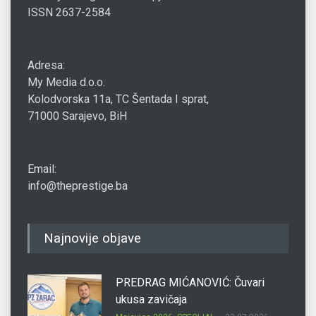
ISSN 2637-2584
Adresa:
My Media d.o.o.
Kolodvorska 11a, TC Šentada I sprat,
71000 Sarajevo, BiH
Email:
info@theprestige.ba
Najnovije objave
PREDRAG MIĆANOVIĆ: Čuvari
ukusa zavičaja