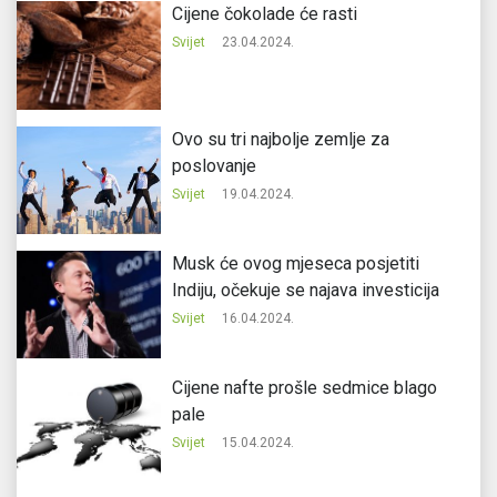
Cijene čokolade će rasti
Svijet
23.04.2024.
Ovo su tri najbolje zemlje za
poslovanje
Svijet
19.04.2024.
Musk će ovog mjeseca posjetiti
Indiju, očekuje se najava investicija
Svijet
16.04.2024.
Cijene nafte prošle sedmice blago
pale
Svijet
15.04.2024.