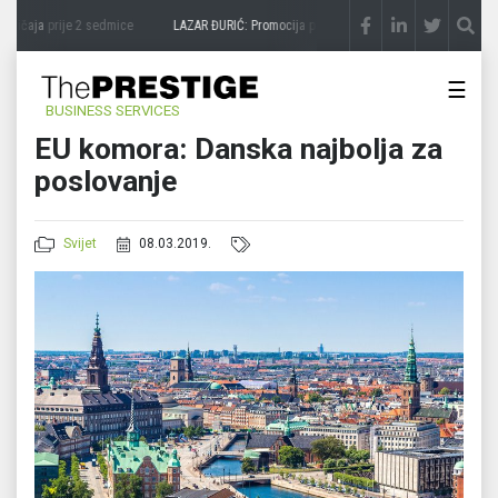
vičaja
prije 2 sedmice
LAZAR ĐURIĆ: Promocija potencijal pretvara u destinaciju
pri
☰
BUSINESS SERVICES
EU komora: Danska najbolja za
poslovanje
Svijet
08.03.2019.