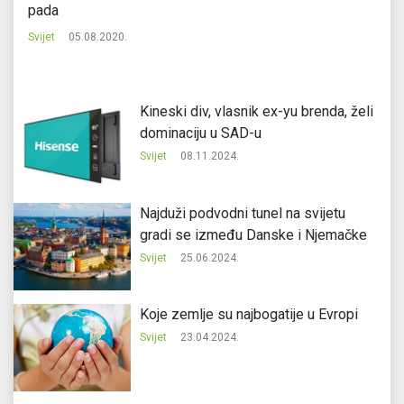
pada
Svi
Svijet
05.08.2020.
Kineski div, vlasnik ex-yu brenda, želi
dominaciju u SAD-u
Svijet
08.11.2024.
Najduži podvodni tunel na svijetu
gradi se između Danske i Njemačke
Svijet
25.06.2024.
Koje zemlje su najbogatije u Evropi
Svijet
23.04.2024.