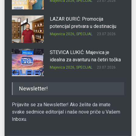
Majevica 2026
,
SPECIJAL
23.07.2026.
LAZAR ĐURIĆ: Promocija
potencijal pretvara u destinaciju
Majevica 2026
,
SPECIJAL
23.07.2026.
STEVICA LUKIĆ: Majevica je
idealna za avanturu na četiri točka
Majevica 2026
,
SPECIJAL
23.07.2026.
DRAGAN OSTOJIĆ: Moj karakter je
Newsletter!
iskovan na Majevici
Majevica 2026
,
SPECIJAL
23.07.2026.
Prijavite se za Newsletter! Ako želite da imate
svake sedmice editorijal i naše nove priče u Vašem
Inboxu.
SLAĐANA ZGONJANIN: Industrija
sa licem zajednice
Majevica 2026
,
SPECIJAL
23.07.2026.