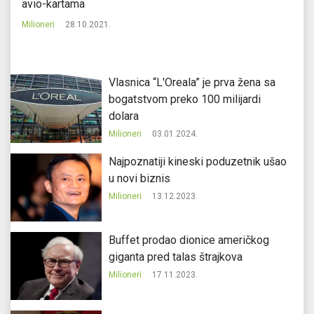
avio-kartama
Mi
Milioneri
28.10.2021.
Vlasnica “L'Oreala” je prva žena sa
bogatstvom preko 100 milijardi
dolara
Milioneri
03.01.2024.
Najpoznatiji kineski poduzetnik ušao
u novi biznis
Milioneri
13.12.2023.
Buffet prodao dionice američkog
giganta pred talas štrajkova
Milioneri
17.11.2023.