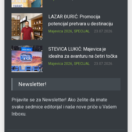
LAZAR ĐURIĆ: Promocija
potencijal pretvara u destinaciju
Majevica 2026
,
SPECIJAL
23.07.2026.
STEVICA LUKIĆ: Majevica je
idealna za avanturu na četiri točka
Majevica 2026
,
SPECIJAL
23.07.2026.
DRAGAN OSTOJIĆ: Moj karakter je
Newsletter!
iskovan na Majevici
Majevica 2026
,
SPECIJAL
23.07.2026.
Prijavite se za Newsletter! Ako želite da imate
svake sedmice editorijal i naše nove priče u Vašem
Inboxu.
SLAĐANA ZGONJANIN: Industrija
sa licem zajednice
Majevica 2026
,
SPECIJAL
23.07.2026.