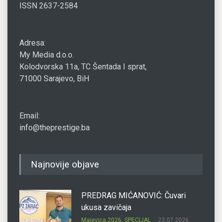
ISSN 2637-2584
Adresa:
My Media d.o.o.
Kolodvorska 11a, TC Šentada I sprat,
71000 Sarajevo, BiH
Email:
info@theprestige.ba
Najnovije objave
PREDRAG MIĆANOVIĆ: Čuvari
ukusa zavičaja
Majevica 2026
,
SPECIJAL
23.07.2026.