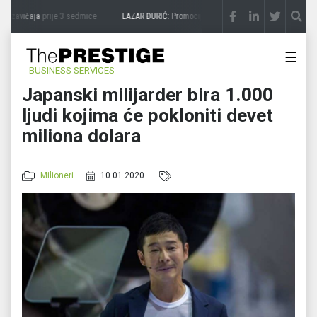
 zavičaja
prije 3 sedmice
LAZAR ĐURIĆ: Promocija potencijal pretvara u destinaciju
☰
BUSINESS SERVICES
Japanski milijarder bira 1.000
ljudi kojima će pokloniti devet
miliona dolara
Milioneri
10.01.2020.