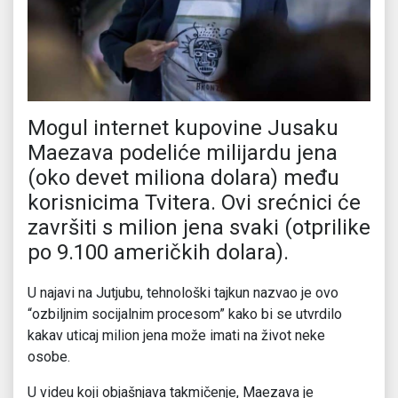
Mogul internet kupovine Jusaku
Maezava podeliće milijardu jena
(oko devet miliona dolara) među
korisnicima Tvitera. Ovi srećnici će
završiti s milion jena svaki (otprilike
po 9.100 američkih dolara).
U najavi na Jutjubu, tehnološki tajkun nazvao je ovo
“ozbiljnim socijalnim procesom” kako bi se utvrdilo
kakav uticaj milion jena može imati na život neke
osobe.
U videu koji objašnjava takmičenje, Maezava je