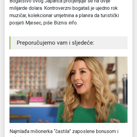
Bogatstvo ovog Japanca procjenjuje se na dvije
milijarde dolara. Kontroverzni bogataš je ujedno rok
muzičar, kolekcionar umjetnina a planira da turistički
posjeti Mjesec, piše Biznis info.
Preporučujemo vam i sljedeće:
Najmlađa milionerka “častila” zaposlene bonusom i
Ki