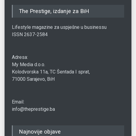
The Prestige, izdanje za BiH
Lifestyle magazine za uspješne u businessu
ISSN 2637-2584
Adresa:
My Media d.o.o.
Kolodvorska 11a, TC Šentada I sprat,
71000 Sarajevo, BiH
Email:
info@theprestige.ba
Najnovije objave