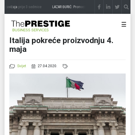
a zavičaja
prije 3 sedmice
LAZAR ĐURIĆ: Promocija potencijal pretvara u destinaciju
☰
BUSINESS SERVICES
Italija pokreće proizvodnju 4.
maja
Svijet
27.04.2020.