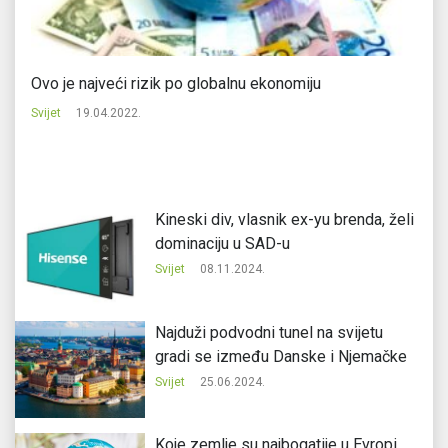
Ovo je najveći rizik po globalnu ekonomiju
Ev
Svijet
19.04.2022.
Svi
Kineski div, vlasnik ex-yu brenda, želi
dominaciju u SAD-u
Svijet
08.11.2024.
Najduži podvodni tunel na svijetu
gradi se između Danske i Njemačke
Svijet
25.06.2024.
Koje zemlje su najbogatije u Evropi