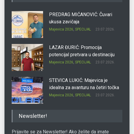
PREDRAG MIĆANOVIĆ: Čuvari
ukusa zavičaja
Majevica 2026
,
SPECIJAL
23.07.2026.
LAZAR ĐURIĆ: Promocija
potencijal pretvara u destinaciju
Majevica 2026
,
SPECIJAL
23.07.2026.
STEVICA LUKIĆ: Majevica je
idealna za avanturu na četiri točka
Majevica 2026
,
SPECIJAL
23.07.2026.
DRAGAN OSTOJIĆ: Moj karakter je
Newsletter!
iskovan na Majevici
Majevica 2026
,
SPECIJAL
23.07.2026.
Prijavite se za Newsletter! Ako želite da imate