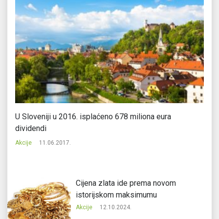
U Sloveniji u 2016. isplaćeno 678 miliona eura
Ak
dividendi
Ak
Akcije
11.06.2017.
Cijena zlata ide prema novom
istorijskom maksimumu
Akcije
12.10.2024.