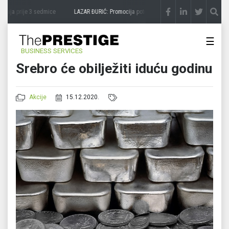
čaja
prije 3 sedmice
LAZAR ĐURIĆ: Promocija potencijal pretvara u destinaciju
prije 
☰
BUSINESS SERVICES
Srebro će obilježiti iduću godinu
Akcije
15.12.2020.