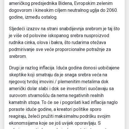
američkog predsjednika Bidena, Evropskim zelenim
dogovorom i kineskim ciljem neutralnog uglja do 2060.
godine, između ostalog.
Sljedeći izazov na strani snabdijevnja srebrom je taj što
je više od polovine iskopanog srebra nusproizvod
rudnika cinka, olova i bakra, što rudarima otežava
podmirivanje sve veće proporcionalne potražnje za
srebrom.
Drugi je razlog inflacija. Iduća godina donosi uobičajene
skeptike koji smatraju da je snaga srebra veća na
njegovoj tvrdoj imovini / plemenitim metalima dok
američki dolar slabi i dok se investitori suočavaju sa
surovom stvarnošću da nema negativnih realnih
kamatnih stopa. To će se i pogoršati kad inflacija naglo
poraste iduće godine, a kreatori politike sporo
reagiraju, želeći pružiti maksimalnu podršku svojim
ekonomsijama koje se još uvijek oporavljaju. S