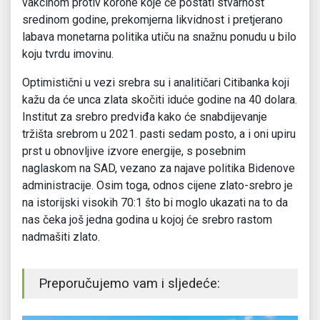
vakcinom protiv korone koje će postati stvarnost
sredinom godine, prekomjerna likvidnost i pretjerano
labava monetarna politika utiču na snažnu ponudu u bilo
koju tvrdu imovinu.
Optimistični u vezi srebra su i analitičari Citibanka koji
kažu da će unca zlata skočiti iduće godine na 40 dolara.
Institut za srebro predviđa kako će snabdijevanje
tržišta srebrom u 2021. pasti sedam posto, a i oni upiru
prst u obnovljive izvore energije, s posebnim
naglaskom na SAD, vezano za najave politika Bidenove
administracije. Osim toga, odnos cijene zlato-srebro je
na istorijski visokih 70:1 što bi moglo ukazati na to da
nas čeka još jedna godina u kojoj će srebro rastom
nadmašiti zlato.
Preporučujemo vam i sljedeće: