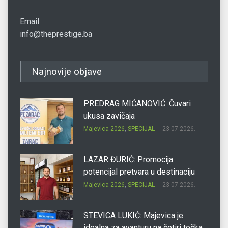
Email:
info@theprestige.ba
Najnovije objave
PREDRAG MIĆANOVIĆ: Čuvari
ukusa zavičaja
Majevica 2026
,
SPECIJAL
23.07.2026.
LAZAR ĐURIĆ: Promocija
potencijal pretvara u destinaciju
Majevica 2026
,
SPECIJAL
23.07.2026.
STEVICA LUKIĆ: Majevica je
idealna za avanturu na četiri točka