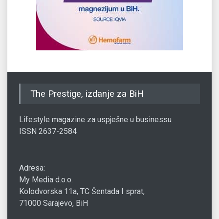
The Prestige, izdanje za BiH
Lifestyle magazine za uspješne u businessu
ISSN 2637-2584
Adresa:
My Media d.o.o.
Kolodvorska 11a, TC Šentada I sprat,
71000 Sarajevo, BiH