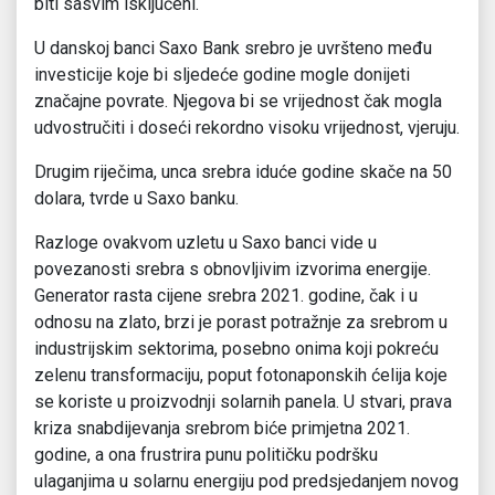
biti sasvim isključeni.
U danskoj banci Saxo Bank srebro je uvršteno među
investicije koje bi sljedeće godine mogle donijeti
značajne povrate. Njegova bi se vrijednost čak mogla
udvostručiti i doseći rekordno visoku vrijednost, vjeruju.
Drugim riječima, unca srebra iduće godine skače na 50
dolara, tvrde u Saxo banku.
Razloge ovakvom uzletu u Saxo banci vide u
povezanosti srebra s obnovljivim izvorima energije.
Generator rasta cijene srebra 2021. godine, čak i u
odnosu na zlato, brzi je porast potražnje za srebrom u
industrijskim sektorima, posebno onima koji pokreću
zelenu transformaciju, poput fotonaponskih ćelija koje
se koriste u proizvodnji solarnih panela. U stvari, prava
kriza snabdijevanja srebrom biće primjetna 2021.
godine, a ona frustrira punu političku podršku
ulaganjima u solarnu energiju pod predsjedanjem novog