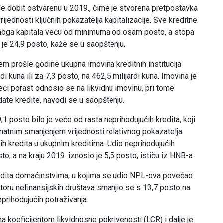
ale dobit ostvarenu u 2019., čime je stvorena pretpostavka
ijednosti ključnih pokazatelja kapitalizacije. Sve kreditne
upnoga kapitala veću od minimuma od osam posto, a stopa
je 24,9 posto, kaže se u saopštenju.
m prošle godine ukupna imovina kreditnih institucija
 kuna ili za 7,3 posto, na 462,5 milijardi kuna. Imovina je
jveći porast odnosio se na likvidnu imovinu, pri tome
date kredite, navodi se u saopštenju.
1 posto bilo je veće od rasta neprihodujućih kredita, koji
eznatnim smanjenjem vrijednosti relativnog pokazatelja
ćih kredita u ukupnim kreditima. Udio neprihodujućih
to, a na kraju 2019. iznosio je 5,5 posto, ističu iz HNB-a.
 kredita domaćinstvima, u kojima se udio NPL-ova povećao
toru nefinansijskih društava smanjio se s 13,7 posto na
prihodujućih potraživanja.
na koeficijentom likvidnosne pokrivenosti (LCR) i dalje je