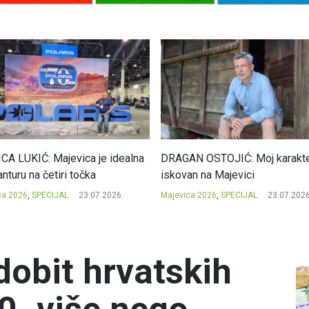
CA LUKIĆ: Majevica je idealna
DRAGAN OSTOJIĆ: Moj karakte
nturu na četiri točka
iskovan na Majevici
ca 2026
,
SPECIJAL
23.07.2026.
Majevica 2026
,
SPECIJAL
23.07.2026
obit hrvatskih