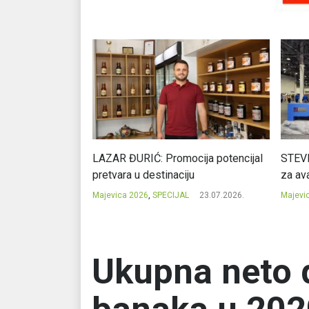
Ć: Čuvari ukusa
LAZAR ĐURIĆ: Promocija potencijal
STEVI
pretvara u destinaciju
za ava
23.07.2026.
Majevica 2026
,
SPECIJAL
23.07.2026.
Majevi
Ukupna neto d