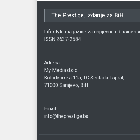
The Prestige, izdanje za BiH
Lifestyle magazine za uspješne u business
ISSN 2637-2584
Adresa:
My Media d.o.o.
Kolodvorska 11a, TC Šentada I sprat,
71000 Sarajevo, BiH
Email:
info@theprestige.ba