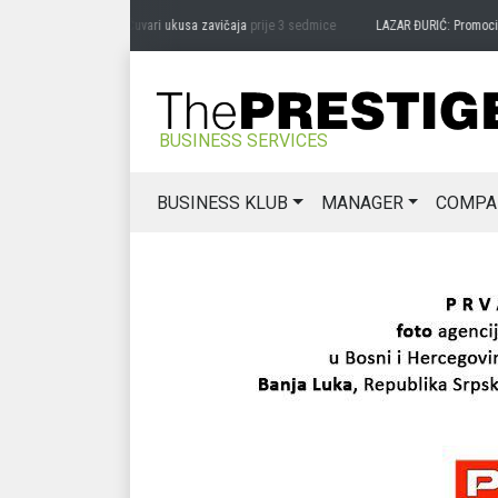
RAG MIĆANOVIĆ: Čuvari ukusa zavičaja
prije 3 sedmice
LAZAR ĐURIĆ: Promocija pote
BUSINESS SERVICES
BUSINESS KLUB
MANAGER
COMPA