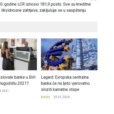
0. godine LCR iznosio 181,9 posto. Sve su kreditne
 likvidnosne zahtjeve, zaključuje se u saopštenju.
slovale banke u BiH
Lagard: Evropska centralna
Dojče b
lugodištu 2021?
banka će na ljeto vjerovatno
100 mi
sniziti kamatne stope
suđenj
8.2021.
Banke
25.01.2024.
Banke