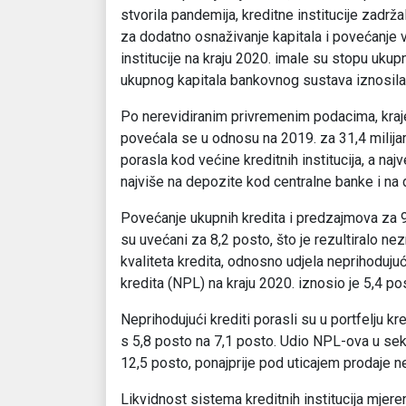
stvorila pandemija, kreditne institucije zadrž
za dodatno osnaživanje kapitala i povećanje vr
institucije na kraju 2020. imale su stopu uk
ukupnog kapitala bankovnog sustava iznosila 
Po nerevidiranim privremenim podacima, kraje
povećala se u odnosu na 2019. za 31,4 milijardi
porasla kod većine kreditnih institucija, a na
najviše na depozite kod centralne banke i na 
Povećanje ukupnih kredita i predzajmova za 9,
su uvećani za 8,2 posto, što je rezultiralo n
kvaliteta kredita, odnosno udjela neprihoduju
kredita (NPL) na kraju 2020. iznosio je 5,4 pos
Neprihodujući krediti porasli su u portfelju
s 5,8 posto na 7,1 posto. Udio NPL-ova u sek
12,5 posto, ponajprije pod uticajem prodaje ne
Likvidnost sistema kreditnih institucija mjere