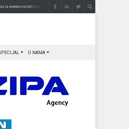
 avanturu na četiri točka
prije 3 sedmice
DRAGAN OSTOJIĆ: Moj karakter je iskovan
SPECIJAL
O NAMA