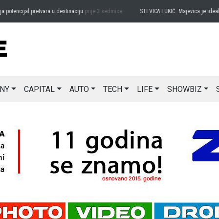
ncijal pretvara u destinaciju
prije 3 sedmice
STEVICA LUKIĆ: Majevica je idealna za
NY
CAPITAL
AUTO
TECH
LIFE
SHOWBIZ