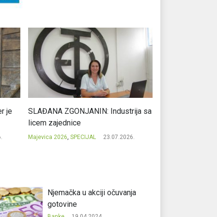
r je
SLAĐANA ZGONJANIN: Industrija sa
NIKOLA GAVRIĆ: L
licem zajednice
regionalni uspje
.
Majevica 2026
,
SPECIJAL
23.07.2026.
Majevica 2026
,
SPEC
Njemačka u akciji očuvanja
gotovine
Banke
19.04.2024.