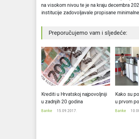
na visokom nivou te je na kraju decembra 202
institucije zadovoljavale propisane minimalne
Preporučujemo vam i sljedeće:
rvih devet
Krediti u Hrvatskoj najpovoljniji
Kako su po
obit 205,5
u zadnjih 20 godina
u prvom po
Banke
15.09.2017.
Banke
10.0
1.