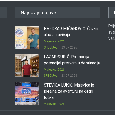
Najnovije objave
u
Pri
PREDRAG MIĆANOVIĆ: Čuvari
sva
ukusa zavičaja
Vaš
Majevica 2026
,
SPECIJAL
23.07.2026.
LAZAR ĐURIĆ: Promocija
potencijal pretvara u destinaciju
Majevica 2026
,
SPECIJAL
23.07.2026.
STEVICA LUKIĆ: Majevica je
idealna za avanturu na četiri
točka
Majevica 2026
,
SPECIJAL
23.07.2026.
DRAGAN OSTOJIĆ: Moj