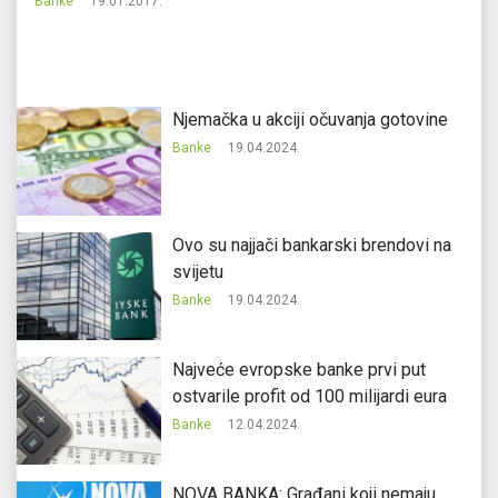
Banke
19.01.2017.
Ba
Njemačka u akciji očuvanja gotovine
Banke
19.04.2024.
Ovo su najjači bankarski brendovi na
svijetu
Banke
19.04.2024.
Najveće evropske banke prvi put
ostvarile profit od 100 milijardi eura
Banke
12.04.2024.
NOVA BANKA: Građani koji nemaju