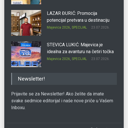
LAZAR ĐURIĆ: Promocija
potencijal pretvara u destinaciju
Majevica 2026
,
SPECIJAL
23.07.2026.
STEVICA LUKIĆ: Majevica je
idealna za avanturu na četiri točka
Majevica 2026
,
SPECIJAL
23.07.2026.
DRAGAN OSTOJIĆ: Moj karakter je
Newsletter!
iskovan na Majevici
Majevica 2026
,
SPECIJAL
23.07.2026.
Prijavite se za Newsletter! Ako želite da imate
svake sedmice editorijal i naše nove priče u Vašem
Inboxu.
SLAĐANA ZGONJANIN: Industrija
sa licem zajednice
Majevica 2026
,
SPECIJAL
23.07.2026.