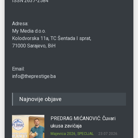
ISSN 2637-2584
Adresa:
My Media d.o.o.
Kolodvorska 11a, TC Šentada I sprat,
71000 Sarajevo, BiH
Email:
info@theprestige.ba
Najnovije objave
PREDRAG MIĆANOVIĆ: Čuvari
ukusa zavičaja
Majevica 2026
,
SPECIJAL
23.07.2026.