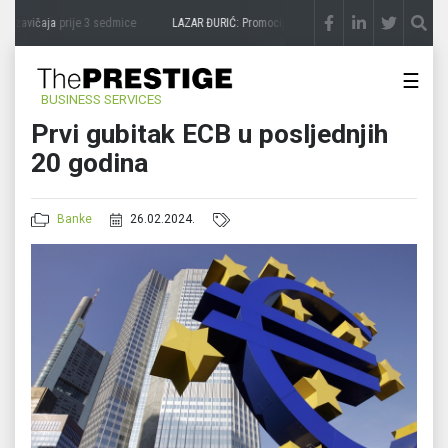
 zavičaja
prije 3 sedmice
LAZAR ĐURIĆ: Promocija potencijal pretvara u destinaciju
☰
BUSINESS SERVICES
Prvi gubitak ECB u posljednjih
20 godina
Banke
26.02.2024.