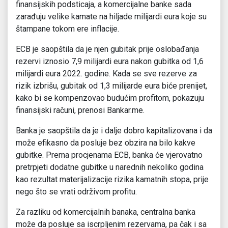
finansijskih podsticaja, a komercijalne banke sada
zarađuju velike kamate na hiljade milijardi eura koje su
štampane tokom ere inflacije.
ECB je saopštila da je njen gubitak prije oslobađanja
rezervi iznosio 7,9 milijardi eura nakon gubitka od 1,6
milijardi eura 2022. godine. Kada se sve rezerve za
rizik izbrišu, gubitak od 1,3 milijarde eura biće prenijet,
kako bi se kompenzovao budućim profitom, pokazuju
finansijski računi, prenosi Bankar.me.
Banka je saopštila da je i dalje dobro kapitalizovana i da
može efikasno da posluje bez obzira na bilo kakve
gubitke. Prema procjenama ECB, banka će vjerovatno
pretrpjeti dodatne gubitke u narednih nekoliko godina
kao rezultat materijalizacije rizika kamatnih stopa, prije
nego što se vrati održivom profitu.
Za razliku od komercijalnih banaka, centralna banka
može da posluje sa iscrpljenim rezervama, pa čak i sa