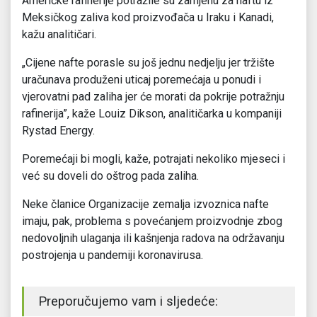
Američke rafinerije potražile su zamjenu za naftu iz
Meksičkog zaliva kod proizvođača u Iraku i Kanadi,
kažu analitičari.
„Cijene nafte porasle su još jednu nedjelju jer tržište
uračunava produženi uticaj poremećaja u ponudi i
vjerovatni pad zaliha jer će morati da pokrije potražnju
rafinerija”, kaže Louiz Dikson, analitičarka u kompaniji
Rystad Energy.
Poremećaji bi mogli, kaže, potrajati nekoliko mjeseci i
već su doveli do oštrog pada zaliha.
Neke članice Organizacije zemalja izvoznica nafte
imaju, pak, problema s povećanjem proizvodnje zbog
nedovoljnih ulaganja ili kašnjenja radova na održavanju
postrojenja u pandemiji koronavirusa.
Preporučujemo vam i sljedeće: