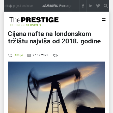
zavičaja
prije 3 sedmice
LAZAR ĐURIĆ: Promocija potencijal pretvara u destinaciju
pr
☰
BUSINESS SERVICES
Cijena nafte na londonskom
tržištu najviša od 2018. godine
Akcije
27.09.2021.