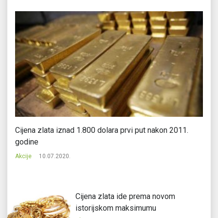
Cijena zlata iznad 1.800 dolara prvi put nakon 2011.
Am
godine
ci
Akcije
10.07.2020.
Ak
Cijena zlata ide prema novom
istorijskom maksimumu