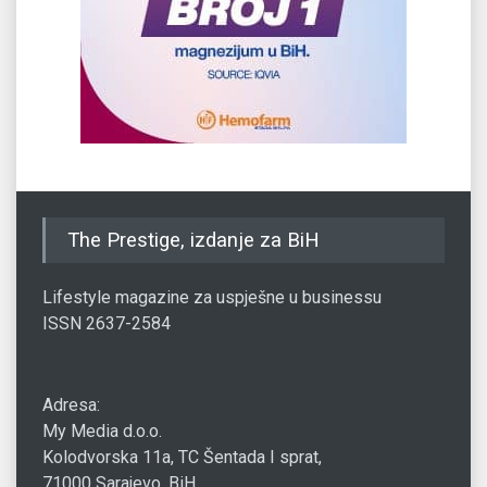
The Prestige, izdanje za BiH
Lifestyle magazine za uspješne u businessu
ISSN 2637-2584
Adresa:
My Media d.o.o.
Kolodvorska 11a, TC Šentada I sprat,
71000 Sarajevo, BiH