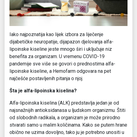
Iako najpoznatija kao lijek izbora za liječenje
dijabetičke neuropatije, dijapazon djelovanja alfa-
lipoinske kiseline jeste mnogo širi i uključuje niz
benefita za organizam. U vremenu COVID-19
pandemije sve više se govori o prednostima alfa-
lipoinske kiseline, a Hemofarm odgovara na pet
najčešće postavljenih pitanja o njoj.
Šta je alfa-lipoinska kiselina?
Alfa-lipoinska kiselina (ALK) predstavlja jedan je od
najsnažnijih antioksidanasa u ljudskom organizmu. Štiti
od slobodnih radikala, a organizam je može prirodno
stvarati samo u malim količinama. Kako se putem hrane
obično ne uzima dovoljno, tako ju je potrebno unositi u