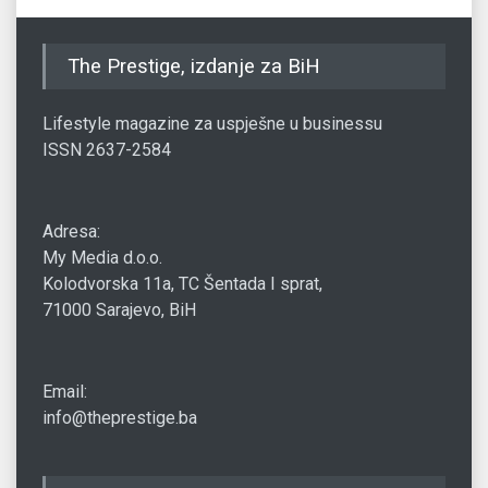
The Prestige, izdanje za BiH
Lifestyle magazine za uspješne u businessu
ISSN 2637-2584
Adresa:
My Media d.o.o.
Kolodvorska 11a, TC Šentada I sprat,
71000 Sarajevo, BiH
Email:
info@theprestige.ba