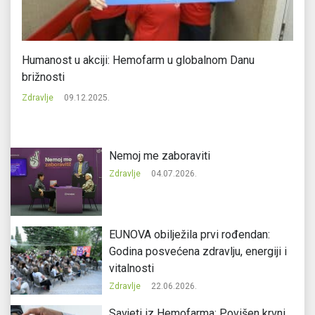
a
Humanost u akciji: Hemofarm u globalnom Danu
Vi
brižnosti
zd
Zdravlje
09.12.2025.
Zd
Nemoj me zaboraviti
Zdravlje
04.07.2026.
EUNOVA obilježila prvi rođendan:
Godina posvećena zdravlju, energiji i
vitalnosti
Zdravlje
22.06.2026.
Savjeti iz Hemofarma: Povišen krvni