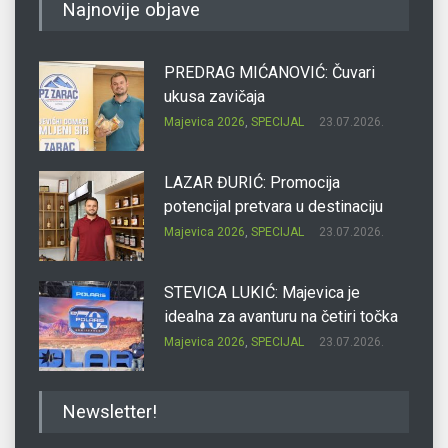
Najnovije objave
PREDRAG MIĆANOVIĆ: Čuvari
ukusa zavičaja
Majevica 2026
,
SPECIJAL
23.07.2026.
LAZAR ĐURIĆ: Promocija
potencijal pretvara u destinaciju
Majevica 2026
,
SPECIJAL
23.07.2026.
STEVICA LUKIĆ: Majevica je
idealna za avanturu na četiri točka
Majevica 2026
,
SPECIJAL
23.07.2026.
DRAGAN OSTOJIĆ: Moj karakter je
Newsletter!
iskovan na Majevici