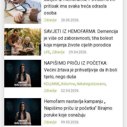
pritisak ima svaka treća odrasla
osoba
Zdravlje
20.05.2026.
SAVJETI IZ HEMOFARMA: Demencija
je više od zaboravnosti, tiha bolest
koja mijenja živote cijelih porodica
LIFE
,
Zdravlje
29.04.2026.
NAPIŠIMO PRIČU IZ POČETKA:
Većini žrtava je prihvatljivije da ih boli
tijelo, nego duša
KOLUMNE
,
Kolumne
,
Nekategorizovano
,
Zdravlje
02.04.2026.
Hemofarm nastavlja kampanju „
Napišimo priču iz početka“ Birajmo
poruke koje osnažuju
Zdravlje
09.03.2026.