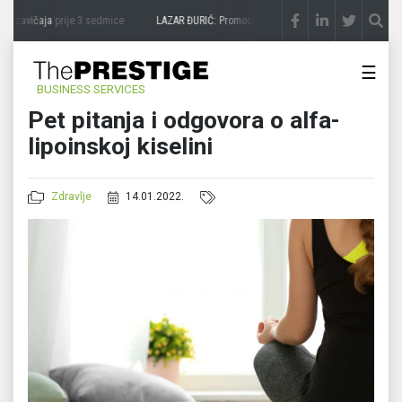
 zavičaja
prije 3 sedmice
LAZAR ĐURIĆ: Promocija potencijal pretvara u destinaciju
☰
BUSINESS SERVICES
Pet pitanja i odgovora o alfa-
lipoinskoj kiselini
Zdravlje
14.01.2022.