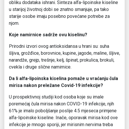
obliku dodataka ishrani. Sinteza alfa-lipoinske kiseline
u starijoj životnoj dobi se znatno smanjuje, pa tako
starije osobe imaju posebno povećane potrebe za
njom.
Koje namirnice sadrže ovu kiselinu?
Prirodni izvori ovog antioksidansa u hrani su: suha
šljiva, grožđice, borovnice, kupine, jagode, maline, šljive,
narandže, grejp, trešnje, kelj, špinat, prokulica, brokuli,
cvekla i druge slične namirnice.
Da li alfa-lipoinska kiselina pomaže u vraćanju čula
mirisa nakon preležane Covid-19 infekcije?
U prospektivnoj studiji kod osoba koje su imale
poremećaj čula mirisa nakon COVID-19 infekcije, njih
61% je imalo poboljšanje poslije 4.5 mjeseca primjene
alfa-lipoinske kiseline. Inače, oporavak mirisa kod ove
infekcije je mnogo sporiji, jer mirisnim nervima treba