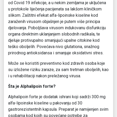
od Covid 19 infekcije, a u nekim zemljama je uključena
u protokole liječenja pacijenata sa lakšom kliničkom
slikom. Zaštitni efekat alfa-lipoinske kiseline kod
zaraženih virusom objašnjen je putem više principa
djelovanja. Poboljšava virusom indukovanu disfunkciju
organa direktnim uklanjanjem slobodnih radikala, te
djeluje protivupalno smanjujući upalne citokine kod
teško oboljelih. Povećava nivo glutationa, snažnog
prirodnog antioksidansa i smanjuje oksidativni stres.
Može se koristiti preventivno kod zdravih osoba koje
su izložene riziku zaraze, za sam tretman oboljelih, kao
i u rehabilitaciji nakon preležanog virusa.
Šta je Alphalipoin forte?
Alphalipoin forte je dodatak ishrani koji sadrži 300 mg
alfa-lipoinske kiseline u pakovanju od 30
gastrorezistentnih kapsula. Preparat je namijenjen svim
osobama kod kojih su povećane potrebe za