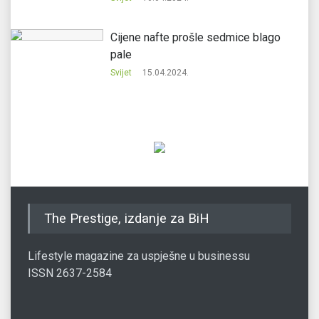
Cijene nafte prošle sedmice blago
pale
Svijet
15.04.2024.
The Prestige, izdanje za BiH
Lifestyle magazine za uspješne u businessu
ISSN 2637-2584