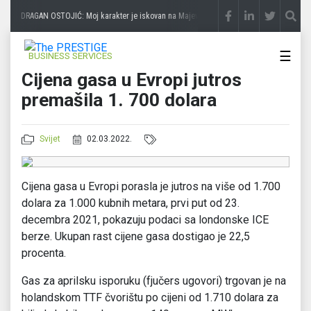
DRAGAN OSTOJIĆ: Moj karakter je iskovan na Majevici
prije 3 sedmice
SLAĐANA
☰
BUSINESS SERVICES
Cijena gasa u Evropi jutros
premašila 1. 700 dolara
Svijet
02.03.2022.
Cijena gasa u Evropi porasla je jutros na više od 1.700
dolara za 1.000 kubnih metara, prvi put od 23.
decembra 2021, pokazuju podaci sa londonske ICE
berze. Ukupan rast cijene gasa dostigao je 22,5
procenta.
Gas za aprilsku isporuku (fjučers ugovori) trgovan je na
holandskom TTF čvorištu po cijeni od 1.710 dolara za