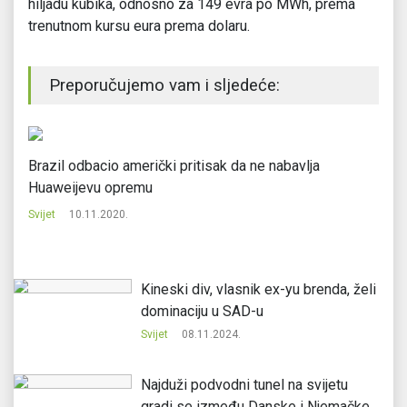
hiljadu kubika, odnosno za 149 evra po MWh, prema
trenutnom kursu eura prema dolaru.
Preporučujemo vam i sljedeće:
Brazil odbacio američki pritisak da ne nabavlja
U 
Huaweijevu opremu
Svi
Svijet
10.11.2020.
Kineski div, vlasnik ex-yu brenda, želi
dominaciju u SAD-u
Svijet
08.11.2024.
Najduži podvodni tunel na svijetu
gradi se između Danske i Njemačke