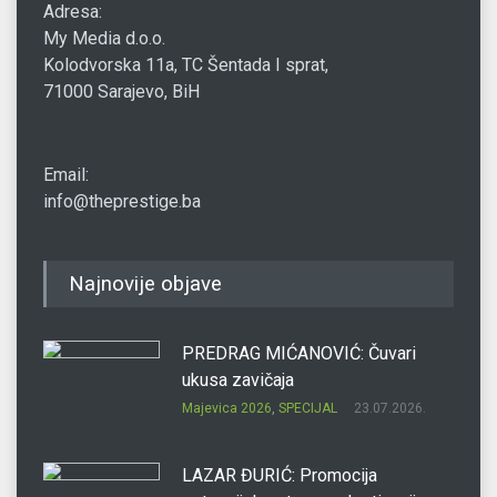
Adresa:
My Media d.o.o.
Kolodvorska 11a, TC Šentada I sprat,
71000 Sarajevo, BiH
Email:
info@theprestige.ba
Najnovije objave
PREDRAG MIĆANOVIĆ: Čuvari
ukusa zavičaja
Majevica 2026
,
SPECIJAL
23.07.2026.
LAZAR ĐURIĆ: Promocija